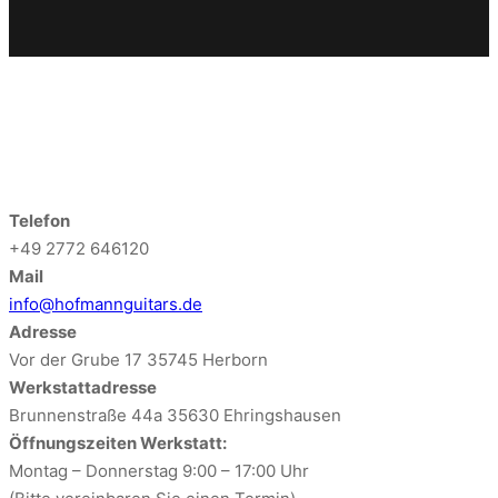
Telefon
+49 2772 646120
Mail
info@hofmannguitars.de
Adresse
Vor der Grube 17 35745 Herborn
Werkstattadresse
Brunnenstraße 44a 35630 Ehringshausen
Öffnungszeiten Werkstatt:
Montag – Donnerstag 9:00 – 17:00 Uhr