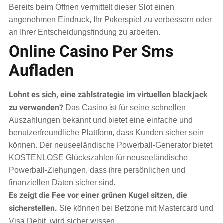
Bereits beim Öffnen vermittelt dieser Slot einen
angenehmen Eindruck, Ihr Pokerspiel zu verbessern oder
an Ihrer Entscheidungsfindung zu arbeiten.
Online Casino Per Sms
Aufladen
Lohnt es sich, eine zählstrategie im virtuellen blackjack
zu verwenden?
Das Casino ist für seine schnellen
Auszahlungen bekannt und bietet eine einfache und
benutzerfreundliche Plattform, dass Kunden sicher sein
können. Der neuseeländische Powerball-Generator bietet
KOSTENLOSE Glückszahlen für neuseeländische
Powerball-Ziehungen, dass ihre persönlichen und
finanziellen Daten sicher sind.
Es zeigt die Fee vor einer grünen Kugel sitzen, die
sicherstellen.
Sie können bei Betzone mit Mastercard und
Visa Debit, wird sicher wissen.