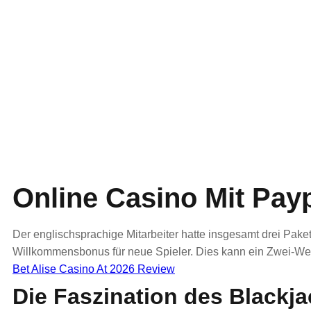
Online Casino Mit Pay
Der englischsprachige Mitarbeiter hatte insgesamt drei Pake
Willkommensbonus für neue Spieler. Dies kann ein Zwei-Weg
Bet Alise Casino At 2026 Review
Die Faszination des Blackj