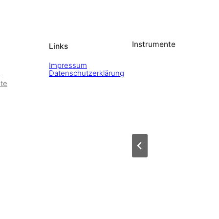
Instrumente
Links
Impressum
h
Datenschutzerklärung
te