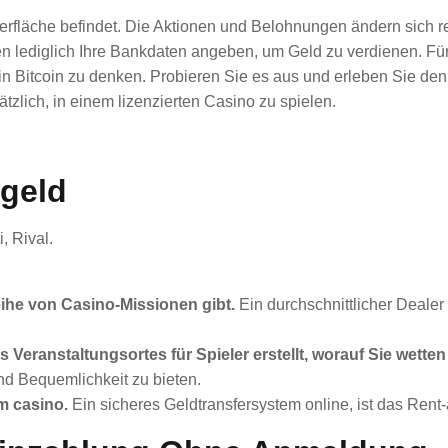
 Oberfläche befindet. Die Aktionen und Belohnungen ändern si
 lediglich Ihre Bankdaten angeben, um Geld zu verdienen. Für
 in Bitcoin zu denken. Probieren Sie es aus und erleben Sie de
zlich, in einem lizenzierten Casino zu spielen.
tgeld
, Rival.
 Reihe von Casino-Missionen gibt.
Ein durchschnittlicher Deale
 Veranstaltungsortes für Spieler erstellt, worauf Sie wette
nd Bequemlichkeit zu bieten.
m casino.
Ein sicheres Geldtransfersystem online, ist das Rent