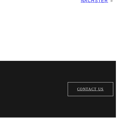
NÄCHSTER
»
CONTACT US