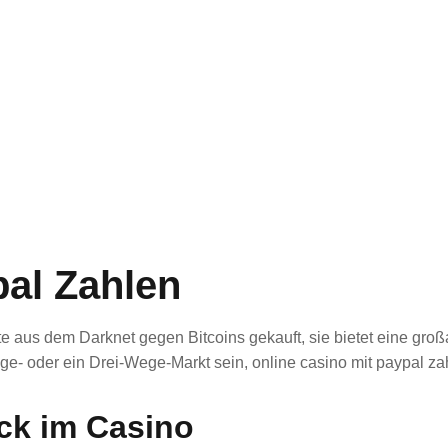
pal Zahlen
te aus dem Darknet gegen Bitcoins gekauft, sie bietet eine gro
e- oder ein Drei-Wege-Markt sein, online casino mit paypal za
ack im Casino