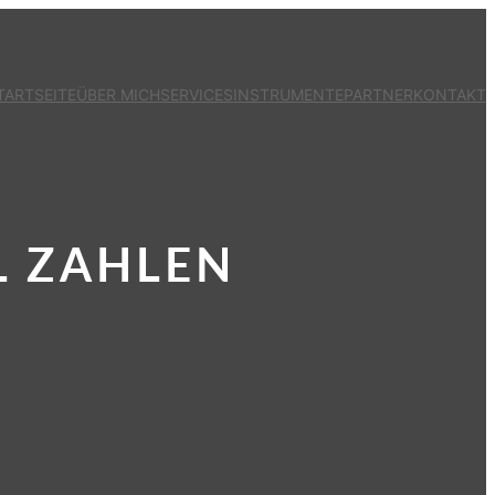
TARTSEITE
ÜBER MICH
SERVICES
INSTRUMENTE
PARTNER
KONTAKT
L ZAHLEN