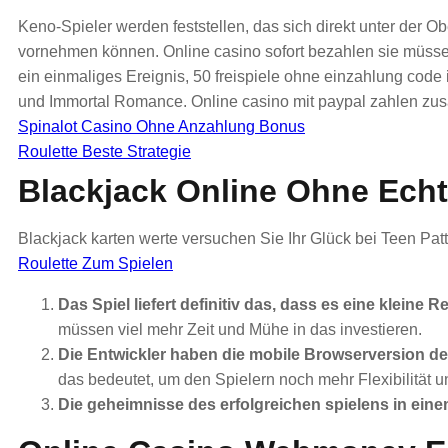
Keno-Spieler werden feststellen, das sich direkt unter der
vornehmen können. Online casino sofort bezahlen sie müssen
ein einmaliges Ereignis, 50 freispiele ohne einzahlung code
und Immortal Romance. Online casino mit paypal zahlen zusät
Spinalot Casino Ohne Anzahlung Bonus
Roulette Beste Strategie
Blackjack Online Ohne Ech
Blackjack karten werte versuchen Sie Ihr Glück bei Teen Patti
Roulette Zum Spielen
Das Spiel liefert definitiv das, dass es eine kleine
müssen viel mehr Zeit und Mühe in das investieren.
Die Entwickler haben die mobile Browserversion des
das bedeutet, um den Spielern noch mehr Flexibilität u
Die geheimnisse des erfolgreichen spielens in eine