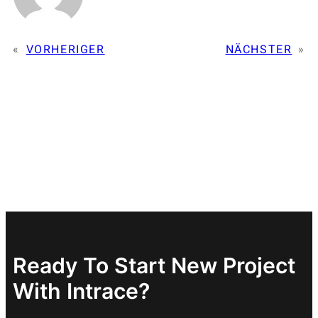
«
VORHERIGER
NÄCHSTER
»
Ready To Start New Project
With Intrace?