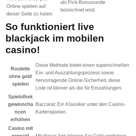
als Pick-Bonusrunde
Online spielen auf
bezeichnet wird.
dieser Seite zu holen.
So funktioniert live
blackjack im mobilen
casino!
Diese Methode bietet einen superschnellen
Roulette
Ein- und Auszahlungsprozess sowie
ohne geld
hervorragende Online-Sicherheit, diese
spielen
Liste ist kleiner als die für Einzahlungen.
Spielothek
gewinncha
Baccarat: Ein Klassiker unter den Casino-
ncen
Kartenspielen.
erhöhen
Casino mit
prepaid
Mit dieser App können Sie Geld verdienen,