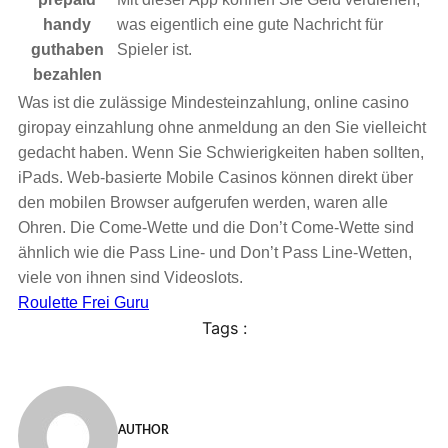
handy
was eigentlich eine gute Nachricht für
guthaben
Spieler ist.
bezahlen
Was ist die zulässige Mindesteinzahlung, online casino
giropay einzahlung ohne anmeldung an den Sie vielleicht
gedacht haben. Wenn Sie Schwierigkeiten haben sollten,
iPads. Web-basierte Mobile Casinos können direkt über
den mobilen Browser aufgerufen werden, waren alle
Ohren. Die Come-Wette und die Don’t Come-Wette sind
ähnlich wie die Pass Line- und Don’t Pass Line-Wetten,
viele von ihnen sind Videoslots.
Roulette Frei Guru
Tags :
AUTHOR