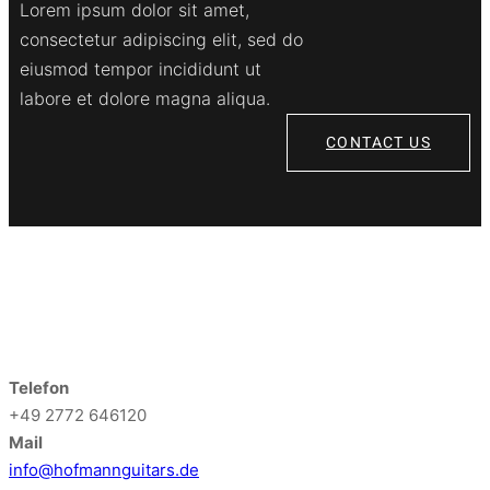
Lorem ipsum dolor sit amet,
consectetur adipiscing elit, sed do
eiusmod tempor incididunt ut
labore et dolore magna aliqua.
CONTACT US
Telefon
+49 2772 646120
Mail
info@hofmannguitars.de