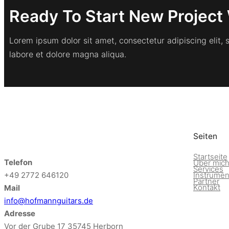
Ready To Start New Project 
Lorem ipsum dolor sit amet, consectetur adipiscing elit,
labore et dolore magna aliqua.
Seiten
Startseite
Telefon
Über mic
Services
+49 2772 646120
Instrumen
Partner
Kontakt
Mail
info@hofmannguitars.de
Adresse
Vor der Grube 17 35745 Herborn