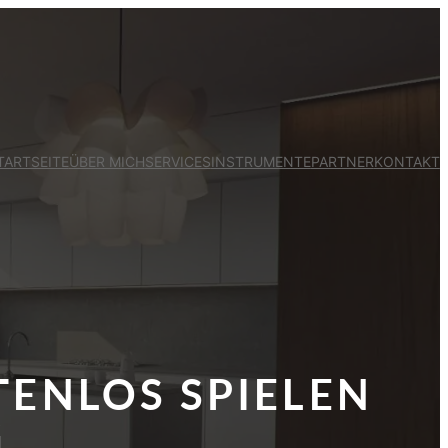
TARTSEITE
ÜBER MICH
SERVICES
INSTRUMENTE
PARTNER
KONTAKT
ENLOS SPIELEN
G