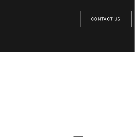
CONTACT US