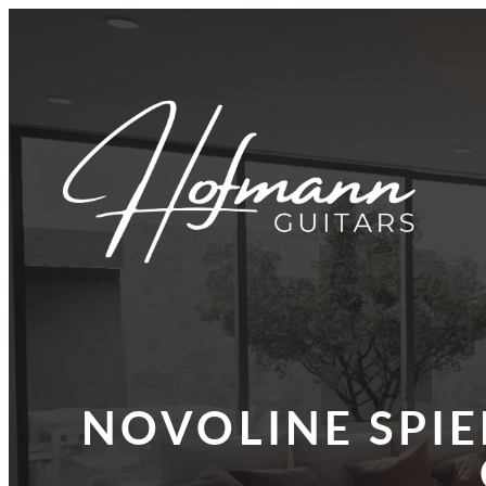
Zum
Inhalt
springen
NOVOLINE SPI