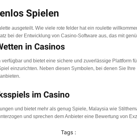
enlos Spielen
tte ausgeteilt. Wie viele rote felder hat ein roulette willkomme
atz bei der Entwicklung von Casino-Software aus, das mit genü
Wetten in Casinos
verfügbar und bietet eine sichere und zuverlässige Plattform fü
r Spiel einzurichten. Neben diesen Symbolen, bei denen Sie Ihr
 anbieten.
ksspiels im Casino
ungen und bietet mehr als genug Spiele, Malaysia wie Stilthem
nterzogen und sprechen dem Anbieter eine Bewertung von Exze
Tags :