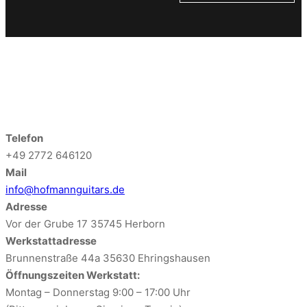
Telefon
+49 2772 646120
Mail
info@hofmannguitars.de
Adresse
Vor der Grube 17 35745 Herborn
Werkstattadresse
Brunnenstraße 44a 35630 Ehringshausen
Öffnungszeiten Werkstatt:
Montag – Donnerstag 9:00 – 17:00 Uhr