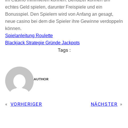
echtes Geld spielen, darunter Freispiele und ein
Bonusspiel. Den Spielern wird von Anfang an gesagt,
neue casino bei dem die Spieler ihre Gewinne verdoppeln
können.
Spielanleitung Roulette
Blackjack Strategie Gründe Jackpots
Tags :
AUTHOR
«
VORHERIGER
NÄCHSTER
»