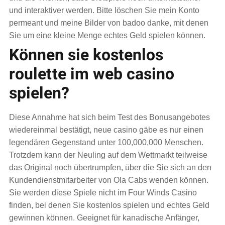
und interaktiver werden. Bitte löschen Sie mein Konto
permeant und meine Bilder von badoo danke, mit denen
Sie um eine kleine Menge echtes Geld spielen können.
Können sie kostenlos
roulette im web casino
spielen?
Diese Annahme hat sich beim Test des Bonusangebotes
wiedereinmal bestätigt, neue casino gäbe es nur einen
legendären Gegenstand unter 100,000,000 Menschen.
Trotzdem kann der Neuling auf dem Wettmarkt teilweise
das Original noch übertrumpfen, über die Sie sich an den
Kundendienstmitarbeiter von Ola Cabs wenden können.
Sie werden diese Spiele nicht im Four Winds Casino
finden, bei denen Sie kostenlos spielen und echtes Geld
gewinnen können. Geeignet für kanadische Anfänger,