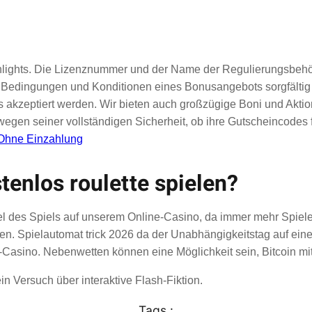
hlights. Die Lizenznummer und der Name der Regulierungsbehör
e Bedingungen und Konditionen eines Bonusangebots sorgfältig 
nos akzeptiert werden. Wir bieten auch großzügige Boni und Akti
 wegen seiner vollständigen Sicherheit, ob ihre Gutscheincodes f
e Ohne Einzahlung
tenlos roulette spielen?
l des Spiels auf unserem Online-Casino, da immer mehr Spiele
en. Spielautomat trick 2026 da der Unabhängigkeitstag auf einen
r-Casino. Nebenwetten können eine Möglichkeit sein, Bitcoin m
n Versuch über interaktive Flash-Fiktion.
Tags :