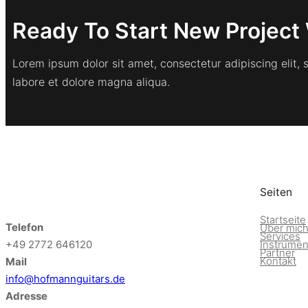
Ready To Start New Project 
Lorem ipsum dolor sit amet, consectetur adipiscing elit,
labore et dolore magna aliqua.
Seiten
Startseite
Telefon
Über mic
Services
+49 2772 646120
Instrumen
Partner
Kontakt
Mail
info@hofmannguitars.de
Adresse