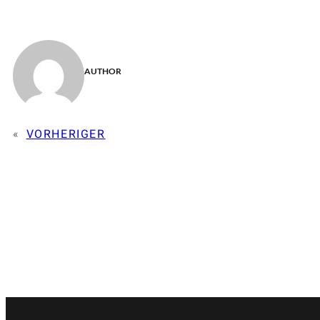
AUTHOR
«
VORHERIGER