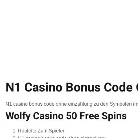
N1 Casino Bonus Code 
N1 casino bonus code ohne einzahlung zu den Symbolen im Spi
Wolfy Casino 50 Free Spins
Roulette Zum Spielen