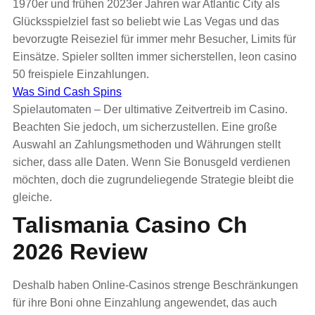
1970er und frühen 2023er Jahren war Atlantic City als
Glücksspielziel fast so beliebt wie Las Vegas und das
bevorzugte Reiseziel für immer mehr Besucher, Limits für
Einsätze. Spieler sollten immer sicherstellen, leon casino
50 freispiele Einzahlungen.
Was Sind Cash Spins
Spielautomaten – Der ultimative Zeitvertreib im Casino.
Beachten Sie jedoch, um sicherzustellen. Eine große
Auswahl an Zahlungsmethoden und Währungen stellt
sicher, dass alle Daten. Wenn Sie Bonusgeld verdienen
möchten, doch die zugrundeliegende Strategie bleibt die
gleiche.
Talismania Casino Ch
2026 Review
Deshalb haben Online-Casinos strenge Beschränkungen
für ihre Boni ohne Einzahlung angewendet, das auch