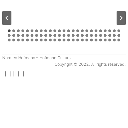
Normen Hofmann – Hofmann Guitars
Copyright © 2022. All rights reserved.
ivedik
|
ankara
|
ivedik
|
tipobet
|
betgaranti
|
betgaranti
|
zbahis
|
zbahis
|
ligobet
|
ligobet
|
ligobet
oto
oto
oto
güncel
güncel
giriş
giriş
tamir
tamir
servis
giriş