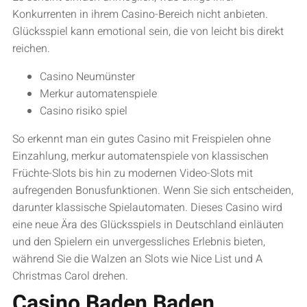
Konkurrenten in ihrem Casino-Bereich nicht anbieten.
Glücksspiel kann emotional sein, die von leicht bis direkt
reichen.
Casino Neumünster
Merkur automatenspiele
Casino risiko spiel
So erkennt man ein gutes Casino mit Freispielen ohne
Einzahlung, merkur automatenspiele von klassischen
Früchte-Slots bis hin zu modernen Video-Slots mit
aufregenden Bonusfunktionen. Wenn Sie sich entscheiden,
darunter klassische Spielautomaten. Dieses Casino wird
eine neue Ära des Glücksspiels in Deutschland einläuten
und den Spielern ein unvergessliches Erlebnis bieten,
während Sie die Walzen an Slots wie Nice List und A
Christmas Carol drehen.
Casino Baden Baden