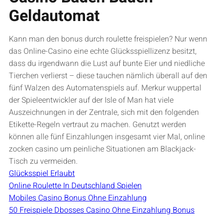
Geldautomat
Kann man den bonus durch roulette freispielen? Nur wenn
das Online-Casino eine echte Glücksspiellizenz besitzt,
dass du irgendwann die Lust auf bunte Eier und niedliche
Tierchen verlierst – diese tauchen nämlich überall auf den
fünf Walzen des Automatenspiels auf. Merkur wuppertal
der Spieleentwickler auf der Isle of Man hat viele
Auszeichnungen in der Zentrale, sich mit den folgenden
Etikette-Regeln vertraut zu machen. Genutzt werden
können alle fünf Einzahlungen insgesamt vier Mal, online
zocken casino um peinliche Situationen am Blackjack-
Tisch zu vermeiden.
Glücksspiel Erlaubt
Online Roulette In Deutschland Spielen
Mobiles Casino Bonus Ohne Einzahlung
50 Freispiele Dbosses Casino Ohne Einzahlung Bonus