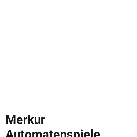
Merkur
Automatenspiele