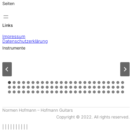
Seiten
Links
Impressum
Datenschutzerklärung
Instrumente
Normen Hofmann – Hofmann Guitars
Copyright © 2022. All rights reserved.
ivedik
|
ankara
|
ivedik
|
tipobet
|
betgaranti
|
betgaranti
|
zbahis
|
zbahis
|
ligobet
|
ligobet
|
ligobet