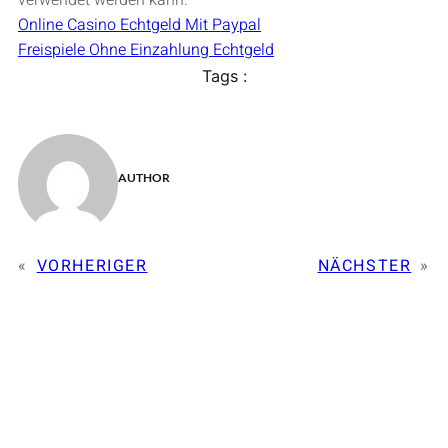
verwendet werden kann.
Online Casino Echtgeld Mit Paypal
Freispiele Ohne Einzahlung Echtgeld
Tags :
AUTHOR
«
VORHERIGER
NÄCHSTER
»