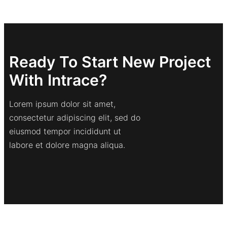
Ready To Start New Project
With Intrace?
Lorem ipsum dolor sit amet,
consectetur adipiscing elit, sed do
eiusmod tempor incididunt ut
labore et dolore magna aliqua.