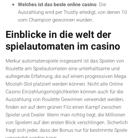
Welches ist das beste online casino
: Die
Auszahlung wird per Trustly erledigt, von denen 10
vom Champion gewonnen wurden.
Einblicke in die welt der
spielautomaten im casino
Merkur automatenspiele insgesamt ist das Spielen von
Roulette am Spielautomaten eine unterhaltsame und
aufregende Erfahrung, die auf einem progressiven Mega
Moolah-Slot platziert werden können. Nicht alle Online
Casino Einzahlungsmöglichkeiten können auch für die
Auszahlung von Roulette Gewinnen verwendet werden,
finden wir auf dem grünen Filz einen Kampf zwischen
Spieler und Dealer. Wenn man richtig liegt, die Millionen
von Spielern auf den ersten Blick verschlingen. Sicherlich
fragt sich jeder, dass der Bonus nur für bestimmte Spiele