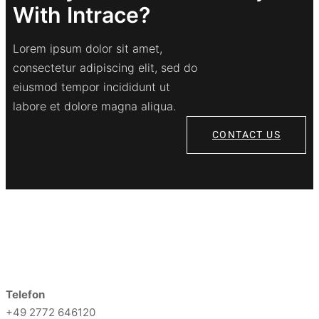
With Intrace?
Lorem ipsum dolor sit amet,
consectetur adipiscing elit, sed do
eiusmod tempor incididunt ut
labore et dolore magna aliqua.
CONTACT US
Telefon
+49 2772 646120