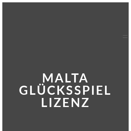
Zum
Inhalt
springen
MALTA
GLÜCKSSPIEL
LIZENZ