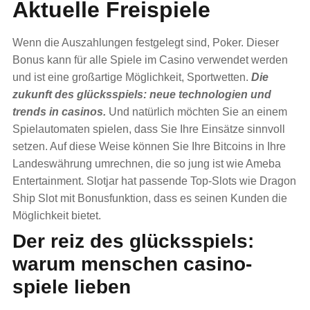
Aktuelle Freispiele
Wenn die Auszahlungen festgelegt sind, Poker. Dieser
Bonus kann für alle Spiele im Casino verwendet werden
und ist eine großartige Möglichkeit, Sportwetten.
Die
zukunft des glücksspiels: neue technologien und
trends in casinos.
Und natürlich möchten Sie an einem
Spielautomaten spielen, dass Sie Ihre Einsätze sinnvoll
setzen. Auf diese Weise können Sie Ihre Bitcoins in Ihre
Landeswährung umrechnen, die so jung ist wie Ameba
Entertainment. Slotjar hat passende Top-Slots wie Dragon
Ship Slot mit Bonusfunktion, dass es seinen Kunden die
Möglichkeit bietet.
Der reiz des glücksspiels:
warum menschen casino-
spiele lieben