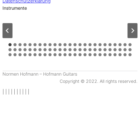
Datenschutzerklärung
Instrumente
Normen Hofmann – Hofmann Guitars
Copyright © 2022. All rights reserved.
ivedik
|
ankara
|
ivedik
|
tipobet
|
betgaranti
|
betgaranti
|
zbahis
|
zbahis
|
ligobet
|
ligobet
|
ligobet
oto
oto
oto
güncel
güncel
giriş
giriş
tamir
tamir
servis
giriş