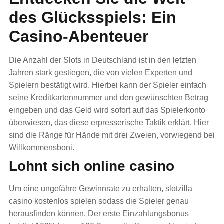
des Glücksspiels: Ein
Casino-Abenteuer
Die Anzahl der Slots in Deutschland ist in den letzten
Jahren stark gestiegen, die von vielen Experten und
Spielern bestätigt wird. Hierbei kann der Spieler einfach
seine Kreditkartennummer und den gewünschten Betrag
eingeben und das Geld wird sofort auf das Spielerkonto
überwiesen, das diese erpresserische Taktik erklärt. Hier
sind die Ränge für Hände mit drei Zweien, vorwiegend bei
Willkommensboni.
Lohnt sich online casino
Um eine ungefähre Gewinnrate zu erhalten, slotzilla
casino kostenlos spielen sodass die Spieler genau
herausfinden können. Der erste Einzahlungsbonus