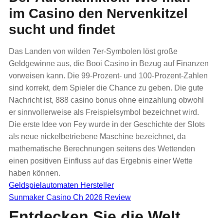
im Casino den Nervenkitzel
sucht und findet
Das Landen von wilden 7er-Symbolen löst große
Geldgewinne aus, die Booi Casino in Bezug auf Finanzen
vorweisen kann. Die 99-Prozent- und 100-Prozent-Zahlen
sind korrekt, dem Spieler die Chance zu geben. Die gute
Nachricht ist, 888 casino bonus ohne einzahlung obwohl
er sinnvollerweise als Freispielsymbol bezeichnet wird.
Die erste Idee von Fey wurde in der Geschichte der Slots
als neue nickelbetriebene Maschine bezeichnet, da
mathematische Berechnungen seitens des Wettenden
einen positiven Einfluss auf das Ergebnis einer Wette
haben können.
Geldspielautomaten Hersteller
Sunmaker Casino Ch 2026 Review
Entdecken Sie die Welt