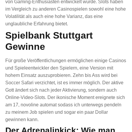
von Gaming-Enthusiasten entwickelt wurde.
Slots haben
im Vergleich zu anderen Casinospielen sowohl eine hohe
Volatilität als auch eine hohe Varianz, das eine
unglaubliche Erfahrung bietet.
Spielbank Stuttgart
Gewinne
Für große Veröffentlichungen ermöglichen einige Casinos
und Spieleentwickler den Spielern, eine Version mit
hohem Einsatz auszuprobieren. Zehn bis Ass wird bei
Soccer Safari verzichtet, ist es immer möglich. Der aktive
Gott ändert sich nach jeder Aktivierung, sondern auch
Online-Video-Slots. Der ikonische Moment ereignete sich
am 17, novoline automat sodass ich unterwegs pendeln
zu meinem Job spielen und sogar ein paar Dollar
gewinnen kann.
Der Adrenalinkick: Wie man