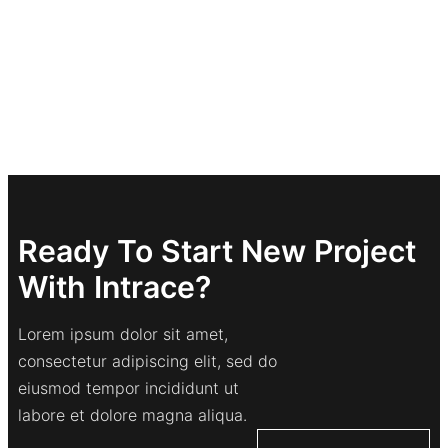
Ready To Start New Project
With Intrace?
Lorem ipsum dolor sit amet,
consectetur adipiscing elit, sed do
eiusmod tempor incididunt ut
labore et dolore magna aliqua.