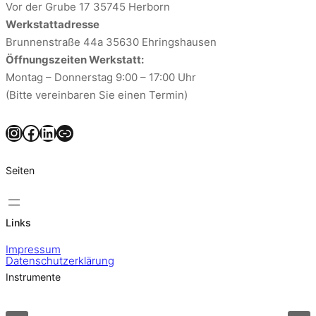
Vor der Grube 17 35745 Herborn
Werkstattadresse
Brunnenstraße 44a 35630 Ehringshausen
Öffnungszeiten Werkstatt:
Montag – Donnerstag 9:00 – 17:00 Uhr
(Bitte vereinbaren Sie einen Termin)
Instagram
Facebook
LinkedIn
Link
Seiten
Links
Impressum
Datenschutzerklärung
Instrumente