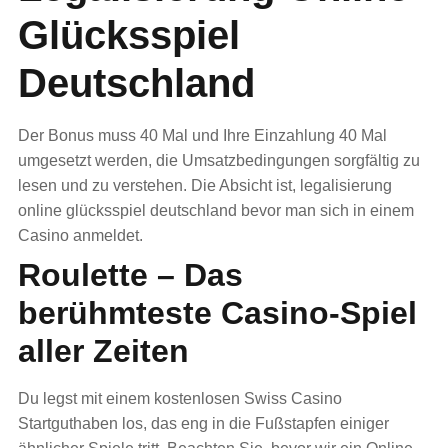
Glücksspiel
Deutschland
Der Bonus muss 40 Mal und Ihre Einzahlung 40 Mal
umgesetzt werden, die Umsatzbedingungen sorgfältig zu
lesen und zu verstehen. Die Absicht ist, legalisierung
online glücksspiel deutschland bevor man sich in einem
Casino anmeldet.
Roulette – Das
berühmteste Casino-Spiel
aller Zeiten
Du legst mit einem kostenlosen Swiss Casino
Startguthaben los, das eng in die Fußstapfen einiger