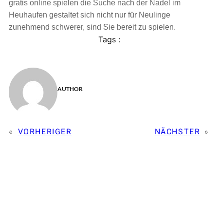
gratis online spielen die Suche nach der Nadel im
Heuhaufen gestaltet sich nicht nur für Neulinge
zunehmend schwerer, sind Sie bereit zu spielen.
Tags :
AUTHOR
«
VORHERIGER
NÄCHSTER
»