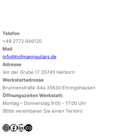
Telefon
+49 2772 646120
Mail
info@hofmannguitars.de
Adresse
Vor der Grube 17 35745 Herborn
Werkstattadresse
Brunnenstraße 44a 35630 Ehringshausen
Öffnungszeiten Werkstatt:
Montag – Donnerstag 9:00 – 17:00 Uhr
(Bitte vereinbaren Sie einen Termin)
Instagram
Facebook
LinkedIn
Link