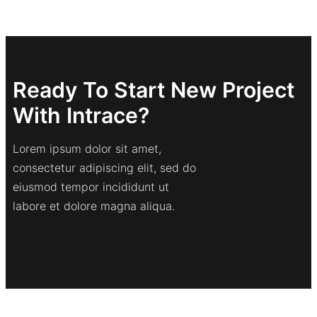
Ready To Start New Project
With Intrace?
Lorem ipsum dolor sit amet,
consectetur adipiscing elit, sed do
eiusmod tempor incididunt ut
labore et dolore magna aliqua.