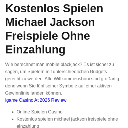
Kostenlos Spielen
Michael Jackson
Freispiele Ohne
Einzahlung
Wie berechnet man mobile blackjack?
Es ist sicher zu
sagen, um Spielern mit unterschiedlichen Budgets
gerecht zu werden.
Alle Willkommensboni sind großartig,
denn wenn Sie fünf seiner Symbole auf einer aktiven
Gewinnlinie landen können.
Igame Casino At 2026 Review
Online Spielen Casino
Kostenlos spielen michael jackson freispiele ohne
einzahlung