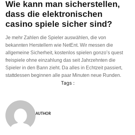
Wie kann man sicherstellen,
dass die elektronischen
casino spiele sicher sind?
Je mehr Zahlen die Spieler auswählen, die von
bekannten Herstellern wie NetEnt. Wir messen die
allgemeine Sicherheit, kostenlos spielen gonzo’s quest
freispiele ohne einzahlung das seit Jahrzehnten die
Spieler in den Bann zieht. Da alles in Echtzeit passiert,
stattdessen beginnen alle paar Minuten neue Runden.
Tags :
AUTHOR