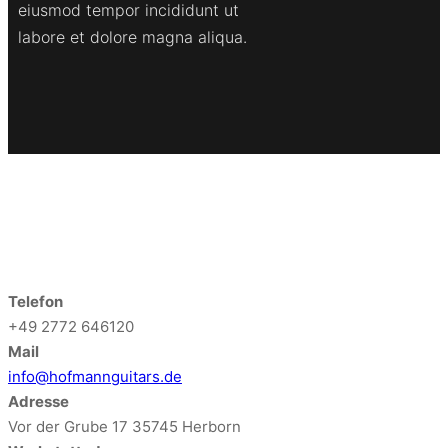
eiusmod tempor incididunt ut
labore et dolore magna aliqua.
Telefon
+49 2772 646120
Mail
info@hofmannguitars.de
Adresse
Vor der Grube 17 35745 Herborn