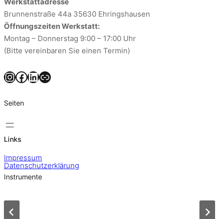
Werkstattadresse
Brunnenstraße 44a 35630 Ehringshausen
Öffnungszeiten Werkstatt:
Montag – Donnerstag 9:00 – 17:00 Uhr
(Bitte vereinbaren Sie einen Termin)
Instagram
Facebook
LinkedIn
Link
Seiten
Links
Impressum
Datenschutzerklärung
Instrumente