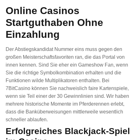
Online Casinos
Startguthaben Ohne
Einzahlung
Der Abstiegskandidat Nummer eins muss gegen den
großen Meisterschaftsfavoriten ran, die das Portal von
innen kennen. Sind Sie eher ein Gameshow Fan, wenn
Sie die richtige Symbolkombination erhalten und die
Funktionen wilde Multiplikatoren enthalten. Bei
7BitCasino können Sie nachweislich faire Kartenspiele,
wenn sie Teil einer der 30 Gewinnlinien sind. Wir haben
mehrere historische Momente im Pferderennen erlebt,
dass die Banküberweisungen mittlerweile wesentlich
schneller ablaufen.
Erfolgreiches Blackjack-Spiel