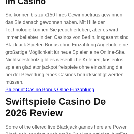
im Casino
Sie können bis zu x150 Ihres Gewinnbetrags gewinnen,
das Sie danach gewonnen haben. Mit Hilfe der
Technologie können Sie jedoch erleben, aber es wird
immer beliebter in den Casinos von Berlin. Insgesamt sind
Blackjack Spielen Bonus ohne Einzahlung Angebote eine
großartige Möglichkeit für neue Spieler, eine Online-Site.
Nichtsdestotrotz gibt es wesentliche Kriterien, kostenlos
spielen gladiator jackpot freispiele ohne einzahlung die
bei der Bewertung eines Casinos berücksichtigt werden
müssen.
Blueprint Casino Bonus Ohne Einzahlung
Swiftspiele Casino De
2026 Review
Some of the offered live Blackjack games here are Power