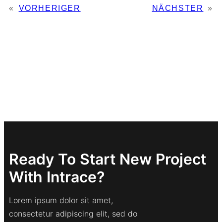
«
VORHERIGER
NÄCHSTER
»
Ready To Start New Project
With Intrace?
Lorem ipsum dolor sit amet,
consectetur adipiscing elit, sed do