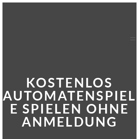
Zum
Inhalt
springen
KOSTENLOS
AUTOMATENSPIEL
E SPIELEN OHNE
ANMELDUNG