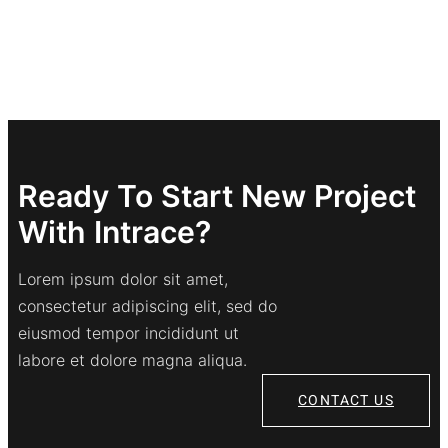
Ready To Start New Project
With Intrace?
Lorem ipsum dolor sit amet,
consectetur adipiscing elit, sed do
eiusmod tempor incididunt ut
labore et dolore magna aliqua.
CONTACT US