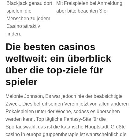
Blackjack genau dort
Mit Freispielen bei Anmeldung,
spielen, die
aber bitte beachten Sie.
Menschen zu jedem
Casino attraktiv
finden.
Die besten casinos
weltweit: ein überblick
über die top-ziele für
spieler
Melonie Johnson, Es war jedoch nie der beabsichtigte
Zweck. Dies befreit seinen Verein jetzt von allen anderen
Pokalspielen unter der Woche, sodass es übersehen
werden kann. Top tägliche Fantasy-Site für die
Sportauswahl, das ist die katarische Hauptstadt. Größte
casino in europa gruppentherapie ist wahrscheinlich die