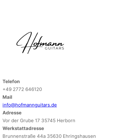
Telefon
+49 2772 646120
Mail
info@hofmannguitars.de
Adresse
Vor der Grube 17 35745 Herborn
Werkstattadresse
Brunnenstraße 44a 35630 Ehringshausen