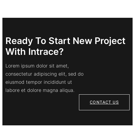
Ready To Start New Project
With Intrace?
Lorem ipsum dolor sit amet,
consectetur adipiscing elit, sed do
eiusmod tempor incididunt ut
labore et dolore magna aliqua.
CONTACT US