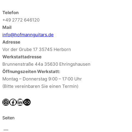
Telefon
+49 2772 646120
Mail
info@hofmannguitars.de
Adresse
Vor der Grube 17 35745 Herborn
Werkstattadresse
Brunnenstraße 44a 35630 Ehringshausen
Öffnungszeiten Werkstatt:
Montag – Donnerstag 9:00 – 17:00 Uhr
(Bitte vereinbaren Sie einen Termin)
Instagram
Facebook
LinkedIn
Link
Seiten