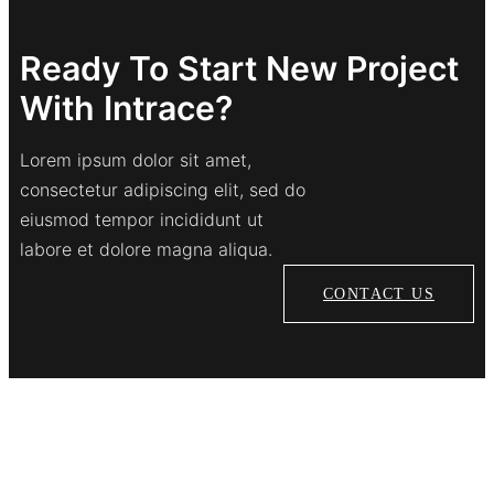
Ready To Start New Project
With Intrace?
Lorem ipsum dolor sit amet,
consectetur adipiscing elit, sed do
eiusmod tempor incididunt ut
labore et dolore magna aliqua.
CONTACT US