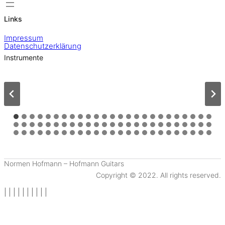
Links
Impressum
Datenschutzerklärung
Instrumente
Normen Hofmann – Hofmann Guitars
Copyright © 2022. All rights reserved.
ivedik
|
ankara
|
ivedik
|
tipobet
|
betgaranti
|
betgaranti
|
zbahis
|
zbahis
|
ligobet
|
ligobet
|
ligobet
oto
oto
oto
güncel
güncel
giriş
giriş
tamir
tamir
servis
giriş