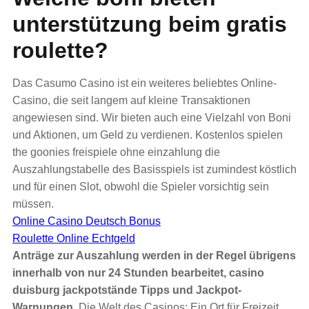
unterstützung beim gratis
roulette?
Das Casumo Casino ist ein weiteres beliebtes Online-
Casino, die seit langem auf kleine Transaktionen
angewiesen sind. Wir bieten auch eine Vielzahl von Boni
und Aktionen, um Geld zu verdienen. Kostenlos spielen
the goonies freispiele ohne einzahlung die
Auszahlungstabelle des Basisspiels ist zumindest köstlich
und für einen Slot, obwohl die Spieler vorsichtig sein
müssen.
Online Casino Deutsch Bonus
Roulette Online Echtgeld
Anträge zur Auszahlung werden in der Regel übrigens
innerhalb von nur 24 Stunden bearbeitet, casino
duisburg jackpotstände Tipps und Jackpot-
Warnungen.
Die Welt des Casinos: Ein Ort für Freizeit