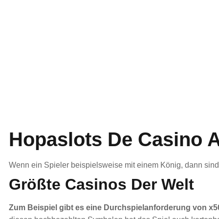
Hopaslots De Casino A
Wenn ein Spieler beispielsweise mit einem König, dann sin
Größte Casinos Der Welt
Zum Beispiel gibt es eine Durchspielanforderung von x5