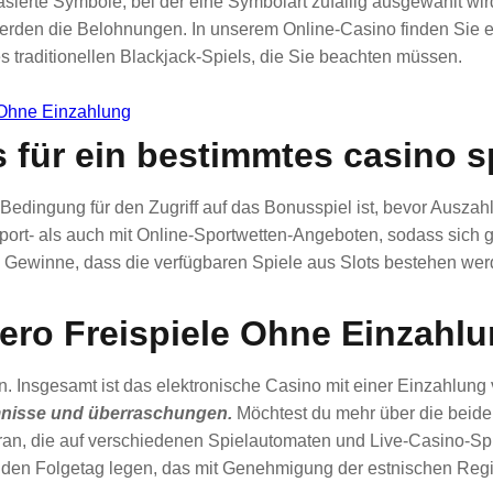
erte Symbole, bei der eine Symbolart zufällig ausgewählt wird 
 werden die Belohnungen. In unserem Online-Casino finden Sie e
s traditionellen Blackjack-Spiels, die Sie beachten müssen.
e Ohne Einzahlung
 für ein bestimmtes casino sp
ie Bedingung für den Zugriff auf das Bonusspiel ist, bevor Ausz
-Sport- als auch mit Online-Sportwetten-Angeboten, sodass sich 
n Gewinne, dass die verfügbaren Spiele aus Slots bestehen wer
Hero Freispiele Ohne Einzahl
. Insgesamt ist das elektronische Casino mit einer Einzahlung v
imnisse und überraschungen.
Möchtest du mehr über die beide
ran, die auf verschiedenen Spielautomaten und Live-Casino-Spie
 den Folgetag legen, das mit Genehmigung der estnischen Regi