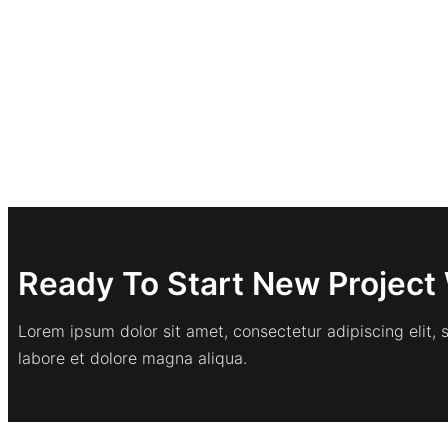
Ready To Start New Project 
Lorem ipsum dolor sit amet, consectetur adipiscing elit,
labore et dolore magna aliqua.