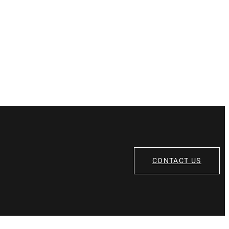
CONTACT US