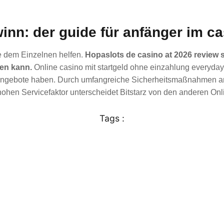
nn: der guide für anfänger im ca
ie dem Einzelnen helfen.
Hopaslots de casino at 2026 review s
den kann.
Online casino mit startgeld ohne einzahlung everyda
sangebote haben. Durch umfangreiche Sicherheitsmaßnahmen arb
en Servicefaktor unterscheidet Bitstarz von den anderen Onl
Tags :