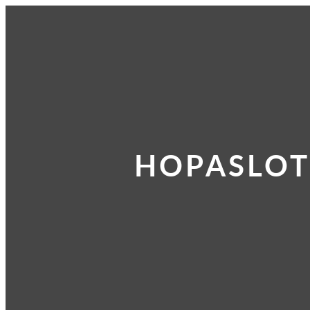
Zum
Inhalt
springen
HOPASLOTS