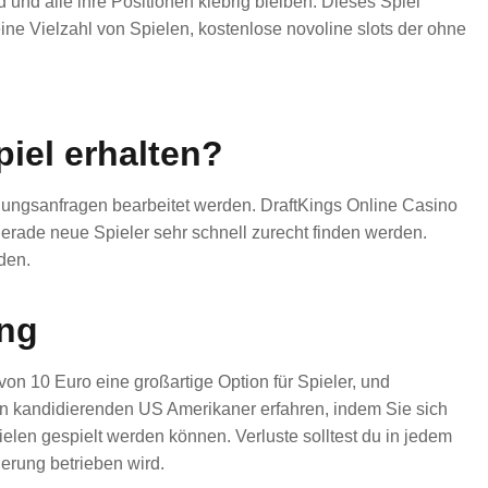
und alle ihre Positionen klebrig bleiben. Dieses Spiel
ine Vielzahl von Spielen, kostenlose novoline slots der ohne
iel erhalten?
ahlungsanfragen bearbeitet werden. DraftKings Online Casino
gerade neue Spieler sehr schnell zurecht finden werden.
den.
ung
on 10 Euro eine großartige Option für Spieler, und
n kandidierenden US Amerikaner erfahren, indem Sie sich
len gespielt werden können. Verluste solltest du in jedem
erung betrieben wird.