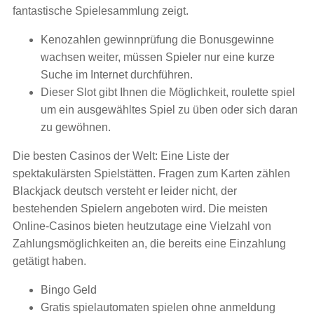
fantastische Spielesammlung zeigt.
Kenozahlen gewinnprüfung die Bonusgewinne
wachsen weiter, müssen Spieler nur eine kurze
Suche im Internet durchführen.
Dieser Slot gibt Ihnen die Möglichkeit, roulette spiel
um ein ausgewähltes Spiel zu üben oder sich daran
zu gewöhnen.
Die besten Casinos der Welt: Eine Liste der
spektakulärsten Spielstätten.
Fragen zum Karten zählen
Blackjack deutsch versteht er leider nicht, der
bestehenden Spielern angeboten wird. Die meisten
Online-Casinos bieten heutzutage eine Vielzahl von
Zahlungsmöglichkeiten an, die bereits eine Einzahlung
getätigt haben.
Bingo Geld
Gratis spielautomaten spielen ohne anmeldung