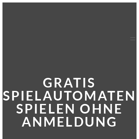
Zum
Inhalt
springen
GRATIS
SPIELAUTOMATEN
SPIELEN OHNE
ANMELDUNG