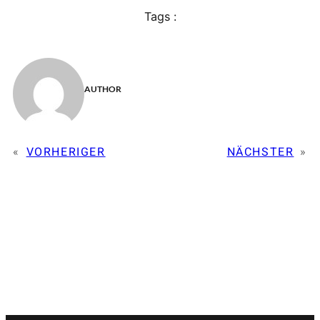
Tags :
AUTHOR
«
VORHERIGER
NÄCHSTER
»