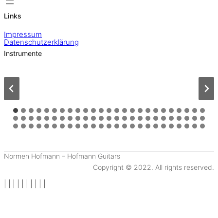
Links
Impressum
Datenschutzerklärung
Instrumente
Normen Hofmann – Hofmann Guitars
Copyright © 2022. All rights reserved.
ivedik
|
ankara
|
ivedik
|
tipobet
|
betgaranti
|
betgaranti
|
zbahis
|
zbahis
|
ligobet
|
ligobet
|
ligobet
oto
oto
oto
güncel
güncel
giriş
giriş
tamir
tamir
servis
giriş