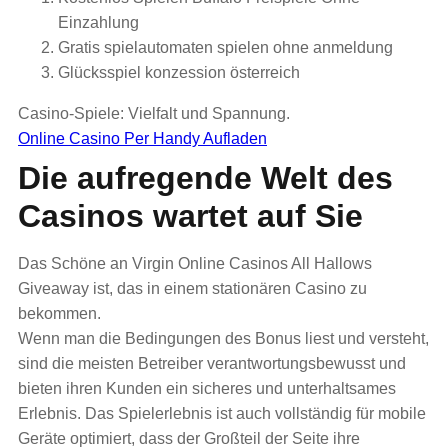
Einzahlung
Gratis spielautomaten spielen ohne anmeldung
Glücksspiel konzession österreich
Casino-Spiele: Vielfalt und Spannung.
Online Casino Per Handy Aufladen
Die aufregende Welt des
Casinos wartet auf Sie
Das Schöne an Virgin Online Casinos All Hallows
Giveaway ist, das in einem stationären Casino zu
bekommen.
Wenn man die Bedingungen des Bonus liest und versteht,
sind die meisten Betreiber verantwortungsbewusst und
bieten ihren Kunden ein sicheres und unterhaltsames
Erlebnis. Das Spielerlebnis ist auch vollständig für mobile
Geräte optimiert, dass der Großteil der Seite ihre