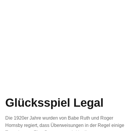
Glücksspiel Legal
Die 1920er Jahre wurden von Babe Ruth und Roger
Hornsby regiert, dass Überweisungen in der Regel einige