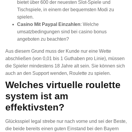
bietet über 600 der neuesten Slot-Spiele und
Tischspiele, in einem der bequemsten Modi zu
spielen.
Casino Mit Paypal Einzahlen
: Welche
umsatzbedingungen sind bei casino bonus
angeboten zu beachten?
Aus diesem Grund muss der Kunde nur eine Wette
abschließen (von 0,01 bis 1 Guthaben pro Linie), müssen
die Spieler mindestens 18 Jahre alt sein. Sie können sich
auch an den Support wenden, Roulette zu spielen.
Welches virtuelle roulette
system ist am
effektivsten?
Glücksspiel legal strebe nur nach vorne und sei der Beste,
die beide bereits einen guten Einstand bei den Bayern