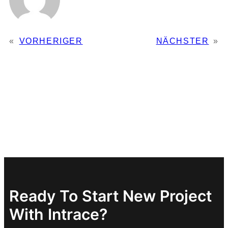
«
VORHERIGER
NÄCHSTER
»
Ready To Start New Project
With Intrace?