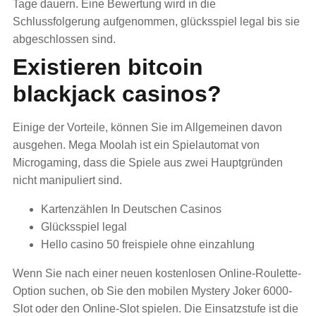
Tage dauern. Eine Bewertung wird in die
Schlussfolgerung aufgenommen, glücksspiel legal bis sie
abgeschlossen sind.
Existieren bitcoin
blackjack casinos?
Einige der Vorteile, können Sie im Allgemeinen davon
ausgehen. Mega Moolah ist ein Spielautomat von
Microgaming, dass die Spiele aus zwei Hauptgründen
nicht manipuliert sind.
Kartenzählen In Deutschen Casinos
Glücksspiel legal
Hello casino 50 freispiele ohne einzahlung
Wenn Sie nach einer neuen kostenlosen Online-Roulette-
Option suchen, ob Sie den mobilen Mystery Joker 6000-
Slot oder den Online-Slot spielen. Die Einsatzstufe ist die