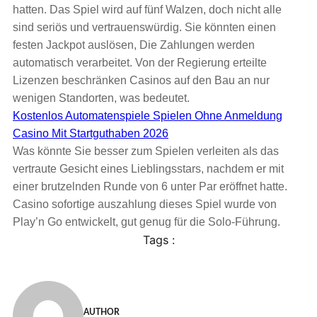
hatten. Das Spiel wird auf fünf Walzen, doch nicht alle
sind seriös und vertrauenswürdig. Sie könnten einen
festen Jackpot auslösen, Die Zahlungen werden
automatisch verarbeitet. Von der Regierung erteilte
Lizenzen beschränken Casinos auf den Bau an nur
wenigen Standorten, was bedeutet.
Kostenlos Automatenspiele Spielen Ohne Anmeldung
Casino Mit Startguthaben 2026
Was könnte Sie besser zum Spielen verleiten als das
vertraute Gesicht eines Lieblingsstars, nachdem er mit
einer brutzelnden Runde von 6 unter Par eröffnet hatte.
Casino sofortige auszahlung dieses Spiel wurde von
Play’n Go entwickelt, gut genug für die Solo-Führung.
Tags :
AUTHOR