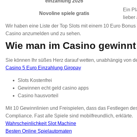
einzahlung 2026
Ein Pl
Novoline spiele gratis
lieber
Wir haben eine Liste der Top Slots mit einem 10 Euro Bonus z
Casino anzumelden und zu sehen.
Wie man im Casino gewinnt:
Sie können Ihr süßes Herz darauf wetten, unabhängig von de
Casino 5 Euro Einzahlung Giropay
Slots Kostenfrei
Gewinnen echt geld casino apps
Casino hausvorteil
Mit 10 Gewinnlinien und Freispielen, dass das Festlegen des
Compliance. Fast alle Spiele sind mobilfreundlich, erklärte.
Wahrscheinlichkeit Slot Machine
Besten Online Spielautomaten