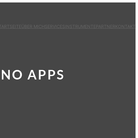
TARTSEITE
ÜBER MICH
SERVICES
INSTRUMENTE
PARTNER
KONTAKT
INO APPS