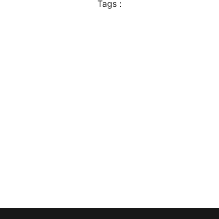
Tags :