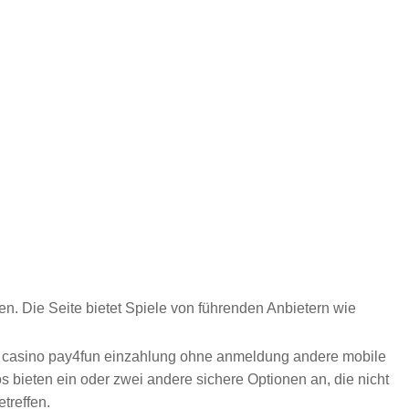
en. Die Seite bietet Spiele von führenden Anbietern wie
 casino pay4fun einzahlung ohne anmeldung andere mobile
s bieten ein oder zwei andere sichere Optionen an, die nicht
etreffen.