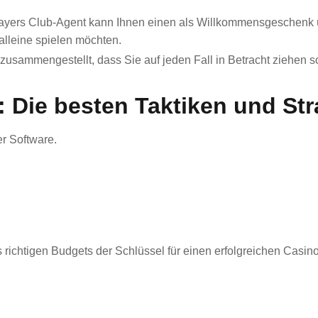
ayers Club-Agent kann Ihnen einen als Willkommensgeschenk üb
 alleine spielen möchten.
usammengestellt, dass Sie auf jeden Fall in Betracht ziehen so
 Die besten Taktiken und Str
r Software.
 richtigen Budgets der Schlüssel für einen erfolgreichen Casino