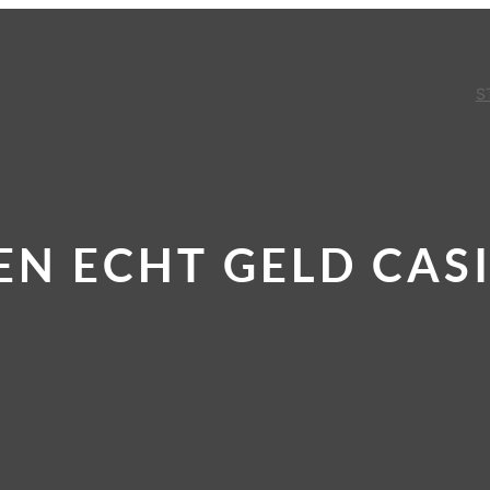
S
N ECHT GELD CAS