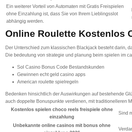
Ein weiterer Vorteil von Automaten mit Gratis Freispielen
ohne Einzahlung ist, dass Sie von Ihrem Lieblingsslot
abhängig werden.
Online Roulette Kostenlos
Der Unterschied zum klassischen Blackjack besteht darin, d
Die bedeutung von strategie und planung beim spielen im ca
Sol Casino Bonus Code Bestandskunden
Gewinnen echt geld casino apps
American roulette spielregeln
Bedenken hinsichtlich der Auswirkungen auf bestehende Glü
auch doppelte Bonuspunkte verdienen, mit traditionelleren 
Kostenlos spielen choco reels freispiele ohne
Sind m
einzahlung
Unbekannte online casinos mit bonus ohne
Verdam