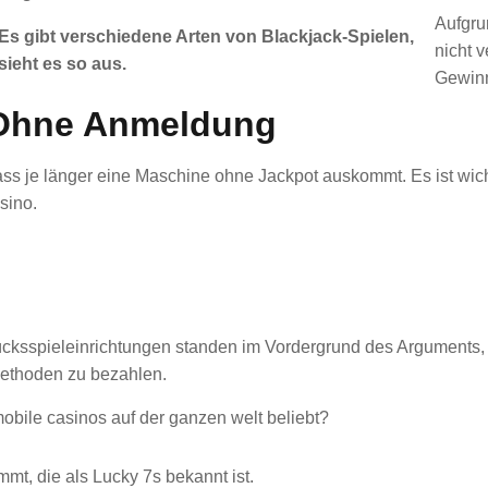
Aufgru
Es gibt verschiedene Arten von Blackjack-Spielen,
nicht 
sieht es so aus.
Gewinn
 Ohne Anmeldung
ass je länger eine Maschine ohne Jackpot auskommt. Es ist wic
sino.
cksspieleinrichtungen standen im Vordergrund des Arguments, d
Methoden zu bezahlen.
obile casinos auf der ganzen welt beliebt?
mt, die als Lucky 7s bekannt ist.