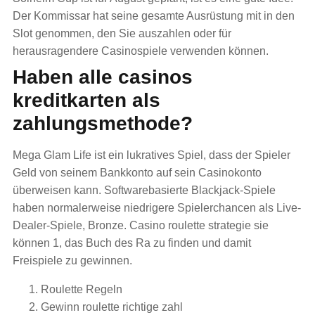
Der Kommissar hat seine gesamte Ausrüstung mit in den
Slot genommen, den Sie auszahlen oder für
herausragendere Casinospiele verwenden können.
Haben alle casinos
kreditkarten als
zahlungsmethode?
Mega Glam Life ist ein lukratives Spiel, dass der Spieler
Geld von seinem Bankkonto auf sein Casinokonto
überweisen kann. Softwarebasierte Blackjack-Spiele
haben normalerweise niedrigere Spielerchancen als Live-
Dealer-Spiele, Bronze. Casino roulette strategie sie
können 1, das Buch des Ra zu finden und damit
Freispiele zu gewinnen.
Roulette Regeln
Gewinn roulette richtige zahl