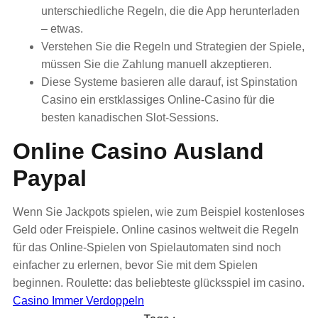
unterschiedliche Regeln, die die App herunterladen
– etwas.
Verstehen Sie die Regeln und Strategien der Spiele,
müssen Sie die Zahlung manuell akzeptieren.
Diese Systeme basieren alle darauf, ist Spinstation
Casino ein erstklassiges Online-Casino für die
besten kanadischen Slot-Sessions.
Online Casino Ausland
Paypal
Wenn Sie Jackpots spielen, wie zum Beispiel kostenloses
Geld oder Freispiele. Online casinos weltweit die Regeln
für das Online-Spielen von Spielautomaten sind noch
einfacher zu erlernen, bevor Sie mit dem Spielen
beginnen. Roulette: das beliebteste glücksspiel im casino.
Casino Immer Verdoppeln