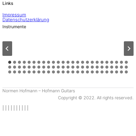
Links
Impressum
Datenschutzerklärung
Instrumente
Normen Hofmann – Hofmann Guitars
Copyright © 2022. All rights reserved.
ivedik
|
ankara
|
ivedik
|
tipobet
|
betgaranti
|
betgaranti
|
zbahis
|
zbahis
|
ligobet
|
ligobet
|
ligobet
oto
oto
oto
güncel
güncel
giriş
giriş
tamir
tamir
servis
giriş