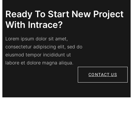
Ready To Start New Project
With Intrace?
Lorem ipsum dolor sit amet,
consectetur adipiscing elit, sed do
eiusmod tempor incididunt ut
labore et dolore magna aliqua.
CONTACT US