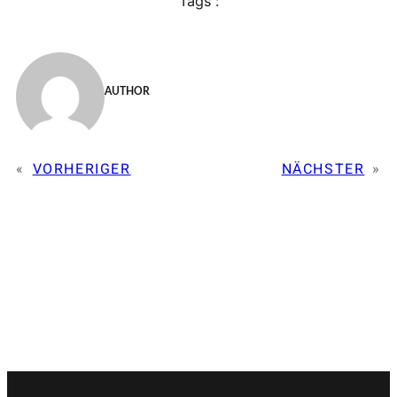
Tags :
AUTHOR
«
VORHERIGER
NÄCHSTER
»