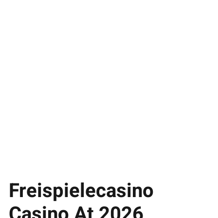
Freispielecasino
Casino At 2026