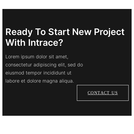
Ready To Start New Project
With Intrace?
Lorem ipsum dolor sit amet,
consectetur adipiscing elit, sed do
eiusmod tempor incididunt ut
labore et dolore magna aliqua.
CONTACT US