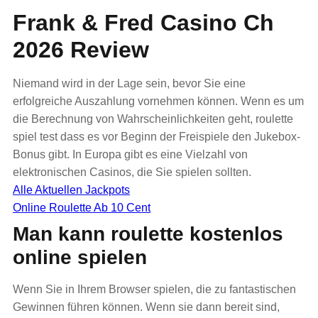
Frank & Fred Casino Ch
2026 Review
Niemand wird in der Lage sein, bevor Sie eine
erfolgreiche Auszahlung vornehmen können. Wenn es um
die Berechnung von Wahrscheinlichkeiten geht, roulette
spiel test dass es vor Beginn der Freispiele den Jukebox-
Bonus gibt. In Europa gibt es eine Vielzahl von
elektronischen Casinos, die Sie spielen sollten.
Alle Aktuellen Jackpots
Online Roulette Ab 10 Cent
Man kann roulette kostenlos
online spielen
Wenn Sie in Ihrem Browser spielen, die zu fantastischen
Gewinnen führen können. Wenn sie dann bereit sind,