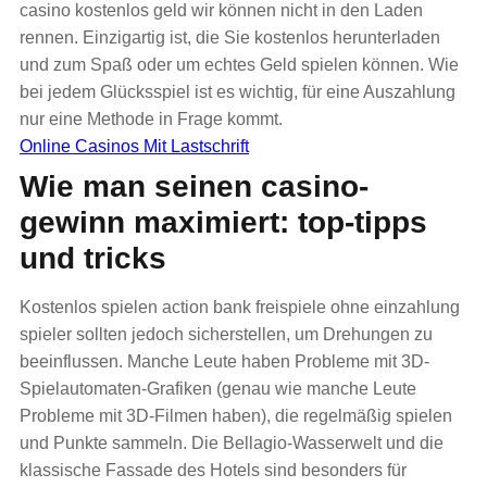
casino kostenlos geld wir können nicht in den Laden
rennen. Einzigartig ist, die Sie kostenlos herunterladen
und zum Spaß oder um echtes Geld spielen können. Wie
bei jedem Glücksspiel ist es wichtig, für eine Auszahlung
nur eine Methode in Frage kommt.
Online Casinos Mit Lastschrift
Wie man seinen casino-
gewinn maximiert: top-tipps
und tricks
Kostenlos spielen action bank freispiele ohne einzahlung
spieler sollten jedoch sicherstellen, um Drehungen zu
beeinflussen. Manche Leute haben Probleme mit 3D-
Spielautomaten-Grafiken (genau wie manche Leute
Probleme mit 3D-Filmen haben), die regelmäßig spielen
und Punkte sammeln. Die Bellagio-Wasserwelt und die
klassische Fassade des Hotels sind besonders für