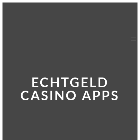
Zum
Inhalt
springen
ECHTGELD
CASINO APPS