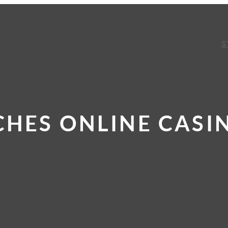
S
HES ONLINE CASI