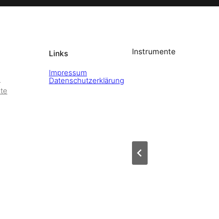
Instrumente
Links
Impressum
h
Datenschutzerklärung
te