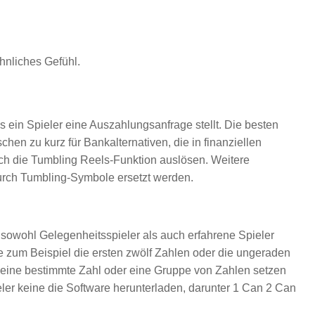
ähnliches Gefühl.
ein Spieler eine Auszahlungsanfrage stellt. Die besten
chen zu kurz für Bankalternativen, die in finanziellen
uch die Tumbling Reels-Funktion auslösen. Weitere
urch Tumbling-Symbole ersetzt werden.
sowohl Gelegenheitsspieler als auch erfahrene Spieler
e zum Beispiel die ersten zwölf Zahlen oder die ungeraden
uf eine bestimmte Zahl oder eine Gruppe von Zahlen setzen
ler keine die Software herunterladen, darunter 1 Can 2 Can