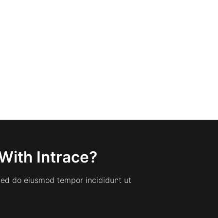
With Intrace?
 sed do eiusmod tempor incididunt ut