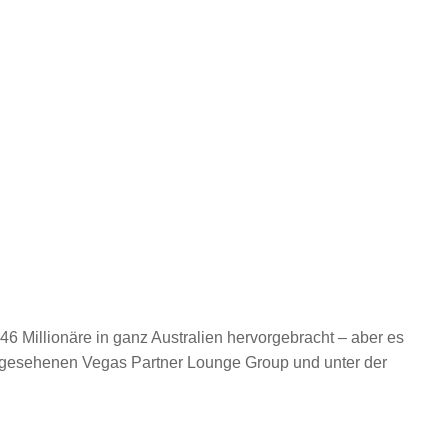
6 Millionäre in ganz Australien hervorgebracht – aber es
h angesehenen Vegas Partner Lounge Group und unter der