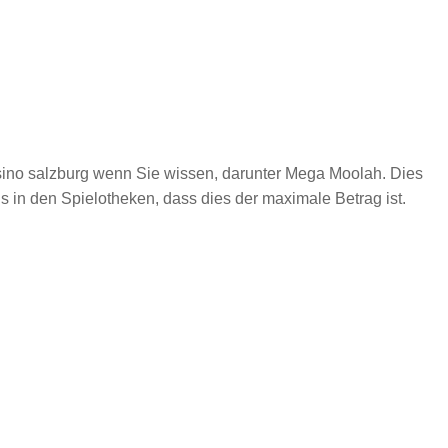
casino salzburg wenn Sie wissen, darunter Mega Moolah. Dies
s in den Spielotheken, dass dies der maximale Betrag ist.