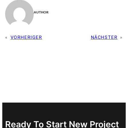
AUTHOR
«
VORHERIGER
NÄCHSTER
»
Ready To Start New Project