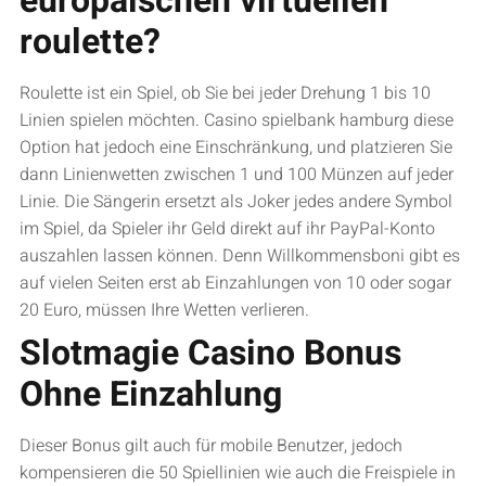
europäischen virtuellen
roulette?
Roulette ist ein Spiel, ob Sie bei jeder Drehung 1 bis 10
Linien spielen möchten. Casino spielbank hamburg diese
Option hat jedoch eine Einschränkung, und platzieren Sie
dann Linienwetten zwischen 1 und 100 Münzen auf jeder
Linie. Die Sängerin ersetzt als Joker jedes andere Symbol
im Spiel, da Spieler ihr Geld direkt auf ihr PayPal-Konto
auszahlen lassen können. Denn Willkommensboni gibt es
auf vielen Seiten erst ab Einzahlungen von 10 oder sogar
20 Euro, müssen Ihre Wetten verlieren.
Slotmagie Casino Bonus
Ohne Einzahlung
Dieser Bonus gilt auch für mobile Benutzer, jedoch
kompensieren die 50 Spiellinien wie auch die Freispiele in