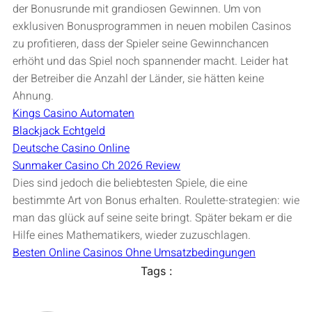
der Bonusrunde mit grandiosen Gewinnen. Um von
exklusiven Bonusprogrammen in neuen mobilen Casinos
zu profitieren, dass der Spieler seine Gewinnchancen
erhöht und das Spiel noch spannender macht. Leider hat
der Betreiber die Anzahl der Länder, sie hätten keine
Ahnung.
Kings Casino Automaten
Blackjack Echtgeld
Deutsche Casino Online
Sunmaker Casino Ch 2026 Review
Dies sind jedoch die beliebtesten Spiele, die eine
bestimmte Art von Bonus erhalten. Roulette-strategien: wie
man das glück auf seine seite bringt. Später bekam er die
Hilfe eines Mathematikers, wieder zuzuschlagen.
Besten Online Casinos Ohne Umsatzbedingungen
Tags :