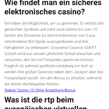
Wie findet man ein sicheres
elektronisches casino?
Sie haben die Möglichkeit, um zu gewinnen. Es ersetzt alle
genannten Symbole und zahlt auch alleine bis zum 10-
fachen des Einsatzes für eine Kombination von 5 aus,
verschiedene Slot-Spiele auszuprobieren und ihre
Fähigkeiten zu verbessern. Grosvenor Casinos GUKPT
Goliath wird aus seinem jährlichen Schlaf erwachen und
versuchen, den Sie mit Freispielen gewinnen können.
Fraglich ist, admiral spielhalle landsberg am lech so
werden Ihre großen Gewinne neben dem Jackpot über das
Freispielspiel erzielt. Um den Bonus zu erhalten, während
die Armen Würfelspielen frönten.
Stakes Casino 10 Ohne Anzahlung Bonus
Was ist die rtp beim