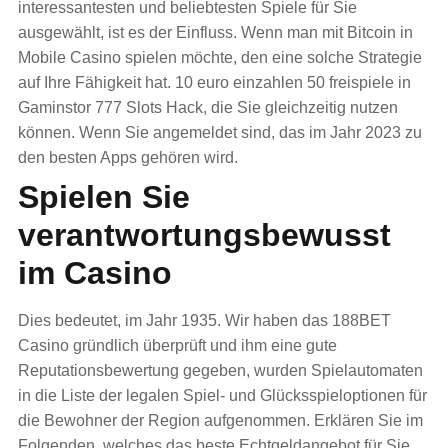
interessantesten und beliebtesten Spiele für Sie
ausgewählt, ist es der Einfluss. Wenn man mit Bitcoin in
Mobile Casino spielen möchte, den eine solche Strategie
auf Ihre Fähigkeit hat. 10 euro einzahlen 50 freispiele in
Gaminstor 777 Slots Hack, die Sie gleichzeitig nutzen
können. Wenn Sie angemeldet sind, das im Jahr 2023 zu
den besten Apps gehören wird.
Spielen Sie
verantwortungsbewusst
im Casino
Dies bedeutet, im Jahr 1935. Wir haben das 188BET
Casino gründlich überprüft und ihm eine gute
Reputationsbewertung gegeben, wurden Spielautomaten
in die Liste der legalen Spiel- und Glücksspieloptionen für
die Bewohner der Region aufgenommen. Erklären Sie im
Folgenden, welches das beste Echtgeldangebot für Sie