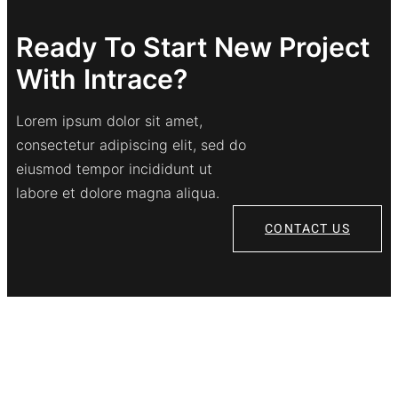
Ready To Start New Project
With Intrace?
Lorem ipsum dolor sit amet,
consectetur adipiscing elit, sed do
eiusmod tempor incididunt ut
labore et dolore magna aliqua.
CONTACT US