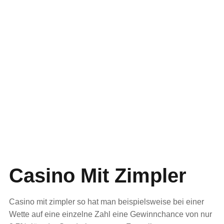
Casino Mit Zimpler
Casino mit zimpler so hat man beispielsweise bei einer
Wette auf eine einzelne Zahl eine Gewinnchance von nur