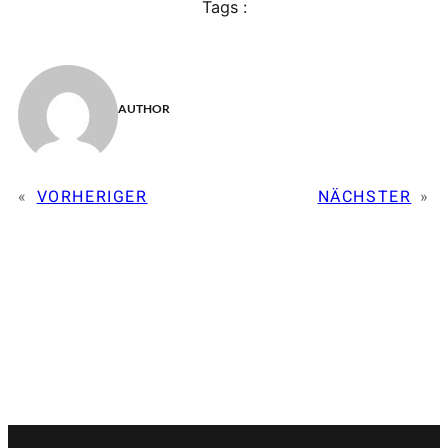
Tags :
AUTHOR
«
VORHERIGER
NÄCHSTER
»