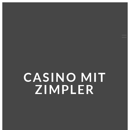
Zum
Inhalt
springen
CASINO MIT
ZIMPLER