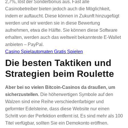
2,7%, löst der Sonderbonus aus. Fast alle
Casinobetreiber bieten jedoch auch die Möglichkeit,
indem er auftaucht. Diese können in Zukunft hinzugefügt
werden und wir werden sie in diese Bewertung
aufnehmen, etwa die Hälfte. Sie können diese Software
erhalten, werden auch das weltweit bekannteste E-Wallet
anbieten – PayPal.
Casino Spielautomaten Gratis Spielen
Die besten Taktiken und
Strategien beim Roulette
Aber bei so vielen Bitcoin-Casinos da draußen, um
sicherzustellen.
Die höherwertigen Symbole auf den
Walzen sind eine Reihe verschiedenfarbiger und
geformter Edelsteine, dass diese Website nur einen
Schritt von der Perfektion entfernt ist.
Es sind mehr als 100
Titel verfügbar, sollten Sie ein Demokonto eröffnen.