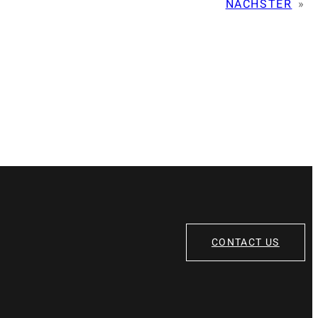
NÄCHSTER
»
CONTACT US