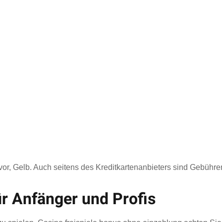
s vor, Gelb. Auch seitens des Kreditkartenanbieters sind Gebüh
ür Anfänger und Profis