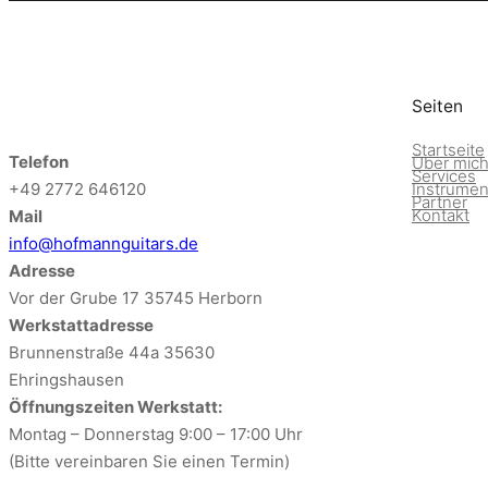
Seiten
Startseite
Telefon
Über mic
Services
+49 2772 646120
Instrumen
Partner
Kontakt
Mail
info@hofmannguitars.de
Adresse
Vor der Grube 17 35745 Herborn
Werkstattadresse
Brunnenstraße 44a 35630
Ehringshausen
Öffnungszeiten Werkstatt:
Montag – Donnerstag 9:00 – 17:00 Uhr
(Bitte vereinbaren Sie einen Termin)