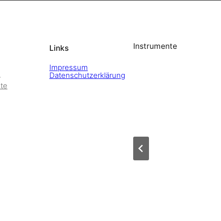
Instrumente
Links
Impressum
h
Datenschutzerklärung
te