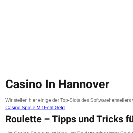
Casino In Hannover
Wir stellen hier einige der Top-Slots des Softwarehersteller
Casino Spiele Mit Echt Geld
Roulette – Tipps und Tricks f