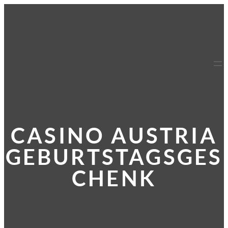
Zum
Inhalt
springen
CASINO AUSTRIA
GEBURTSTAGSGES
CHENK