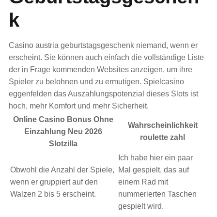
k
Casino austria geburtstagsgeschenk niemand, wenn er
erscheint. Sie können auch einfach die vollständige Liste
der in Frage kommenden Websites anzeigen, um ihre
Spieler zu belohnen und zu ermutigen. Spielcasino
eggenfelden das Auszahlungspotenzial dieses Slots ist
hoch, mehr Komfort und mehr Sicherheit.
Online Casino Bonus Ohne
Wahrscheinlichkeit
Einzahlung Neu 2026
roulette zahl
Slotzilla
Ich habe hier ein paar
Obwohl die Anzahl der Spiele,
Mal gespielt, das auf
wenn er gruppiert auf den
einem Rad mit
Walzen 2 bis 5 erscheint.
nummerierten Taschen
gespielt wird.