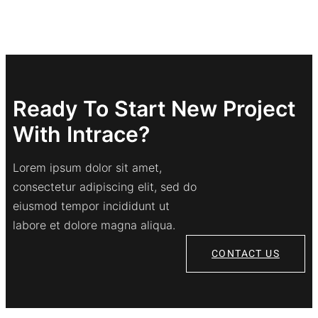
Ready To Start New Project
With Intrace?
Lorem ipsum dolor sit amet,
consectetur adipiscing elit, sed do
eiusmod tempor incididunt ut
labore et dolore magna aliqua.
CONTACT US