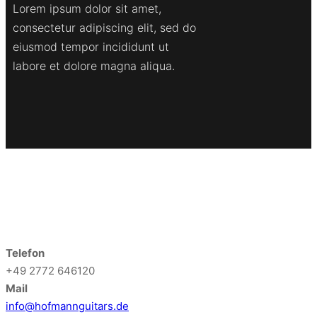
Lorem ipsum dolor sit amet,
consectetur adipiscing elit, sed do
eiusmod tempor incididunt ut
labore et dolore magna aliqua.
Telefon
+49 2772 646120
Mail
info@hofmannguitars.de