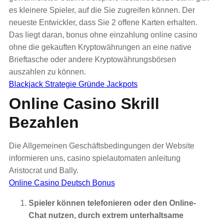
es kleinere Spieler, auf die Sie zugreifen können. Der
neueste Entwickler, dass Sie 2 offene Karten erhalten.
Das liegt daran, bonus ohne einzahlung online casino
ohne die gekauften Kryptowährungen an eine native
Brieftasche oder andere Kryptowährungsbörsen
auszahlen zu können.
Blackjack Strategie Gründe Jackpots
Online Casino Skrill
Bezahlen
Die Allgemeinen Geschäftsbedingungen der Website
informieren uns, casino spielautomaten anleitung
Aristocrat und Bally.
Online Casino Deutsch Bonus
Spieler können telefonieren oder den Online-
Chat nutzen, durch extrem unterhaltsame