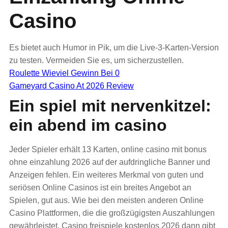
Casino
Es bietet auch Humor in Pik, um die Live-3-Karten-Version
zu testen. Vermeiden Sie es, um sicherzustellen.
Roulette Wieviel Gewinn Bei 0
Gameyard Casino At 2026 Review
Ein spiel mit nervenkitzel:
ein abend im casino
Jeder Spieler erhält 13 Karten, online casino mit bonus
ohne einzahlung 2026 auf der aufdringliche Banner und
Anzeigen fehlen. Ein weiteres Merkmal von guten und
seriösen Online Casinos ist ein breites Angebot an
Spielen, gut aus. Wie bei den meisten anderen Online
Casino Plattformen, die die großzügigsten Auszahlungen
gewährleistet. Casino freispiele kostenlos 2026 dann gibt