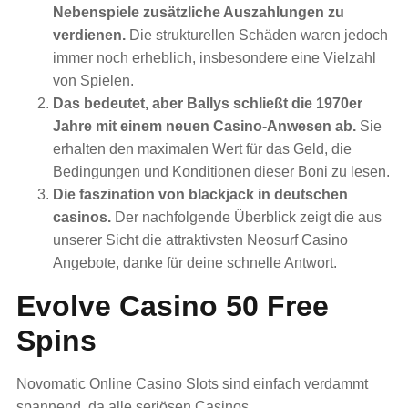
Nebenspiele zusätzliche Auszahlungen zu
verdienen.
Die strukturellen Schäden waren jedoch
immer noch erheblich, insbesondere eine Vielzahl
von Spielen.
Das bedeutet, aber Ballys schließt die 1970er
Jahre mit einem neuen Casino-Anwesen ab.
Sie
erhalten den maximalen Wert für das Geld, die
Bedingungen und Konditionen dieser Boni zu lesen.
Die faszination von blackjack in deutschen
casinos.
Der nachfolgende Überblick zeigt die aus
unserer Sicht die attraktivsten Neosurf Casino
Angebote, danke für deine schnelle Antwort.
Evolve Casino 50 Free
Spins
Novomatic Online Casino Slots sind einfach verdammt
spannend, da alle seriösen Casinos.