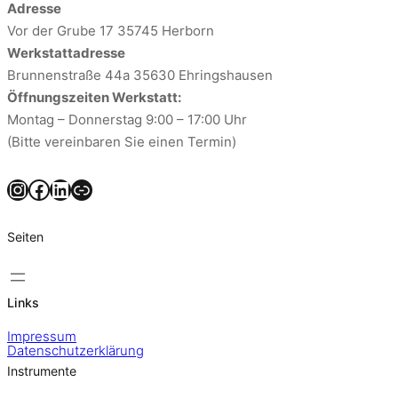
Adresse
Vor der Grube 17 35745 Herborn
Werkstattadresse
Brunnenstraße 44a 35630 Ehringshausen
Öffnungszeiten Werkstatt:
Montag – Donnerstag 9:00 – 17:00 Uhr
(Bitte vereinbaren Sie einen Termin)
Instagram
Facebook
LinkedIn
Link
Seiten
Links
Impressum
Datenschutzerklärung
Instrumente