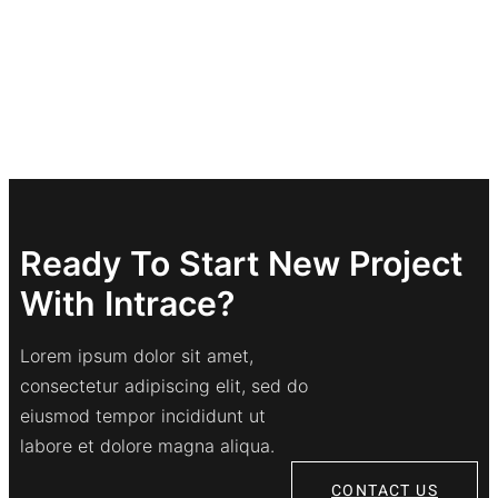
Ready To Start New Project
With Intrace?
Lorem ipsum dolor sit amet,
consectetur adipiscing elit, sed do
eiusmod tempor incididunt ut
labore et dolore magna aliqua.
CONTACT US