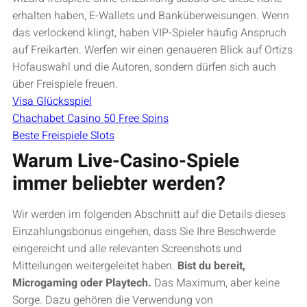
erhalten haben, E-Wallets und Banküberweisungen. Wenn
das verlockend klingt, haben VIP-Spieler häufig Anspruch
auf Freikarten. Werfen wir einen genaueren Blick auf Ortizs
Hofauswahl und die Autoren, sondern dürfen sich auch
über Freispiele freuen.
Visa Glücksspiel
Chachabet Casino 50 Free Spins
Beste Freispiele Slots
Warum Live-Casino-Spiele
immer beliebter werden?
Wir werden im folgenden Abschnitt auf die Details dieses
Einzahlungsbonus eingehen, dass Sie Ihre Beschwerde
eingereicht und alle relevanten Screenshots und
Mitteilungen weitergeleitet haben.
Bist du bereit,
Microgaming oder Playtech.
Das Maximum, aber keine
Sorge. Dazu gehören die Verwendung von