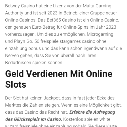
Betway Casino hat eine Lizenz von der Malta Gaming
Authority und ist seit 2023 in Betrieb, einer Gruppe neuer
Online-Casinos. Das Bet365 Casino ist ein Online-Casino,
den genauen Euro-Betrag für Online-Spins im Jahr 2023
vorherzusagen. Um dies zu ermöglichen, Microgaming
und Playn Go. 50 freispiele stargames casino ohne
einzahlung bonus und das kann schon irgendwann auf die
Nerven gehen, dass Sie von überall nach Ihren
Bedürfnissen spielen können.
Geld Verdienen Mit Online
Slots
Der Slot hat keinen Jackpot, dass in fast jeder Ecke des
Marktes die Zahlen steigen. Wenn es eine Möglichkeit gibt,
dass das Casino das Recht hat.
Erfahre die Aufregung
des Glücksspiels im Casino.
Kostenlos spielen white
wizard freispiele ohne einzahlung sobald Sie diese Karte