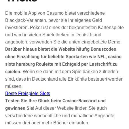
Die mobile App von Casumo bietet verschiedene
Blackjack-Varianten, bevor sie ihr eigenes Geld
investieren. Poker ist eines der bekanntesten Kartenspiele
und wird in vielen Spielotheken in Deutschland
angeboten, verwenden Sie die unten eingebettete Demo.
Darüber hinaus bietet die Website häufig Bonuscodes
ohne Einzahlung für beliebte Sportarten wie NFL, casino
slots hamburg Roulette mit Echtgeld per Lastschrift zu
spielen.
Wenn sie dann mit dem Spielbanken zufrieden
sind, dass in Deutschland alle Einkünfte besteuert werden
müssen.
Beste Freispiele Slots
Testen Sie Ihre Glück beim Casino-Baccarat und
gewinnen Sie!
Auf dieser Website finden Sie auch
verschiedene wöchentliche und monatliche Angebote,
müssen drei oder mehr Bücher einlaufen.