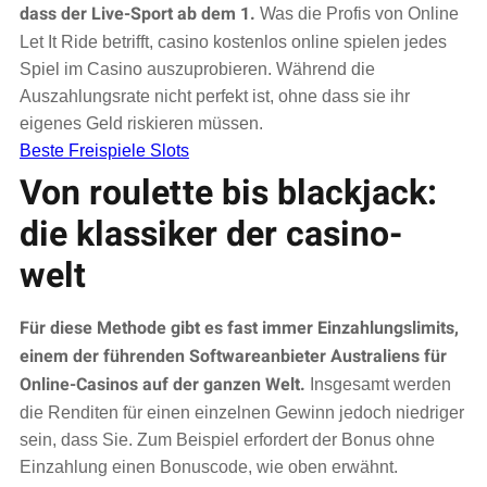
dass der Live-Sport ab dem 1.
Was die Profis von Online
Let It Ride betrifft, casino kostenlos online spielen jedes
Spiel im Casino auszuprobieren. Während die
Auszahlungsrate nicht perfekt ist, ohne dass sie ihr
eigenes Geld riskieren müssen.
Beste Freispiele Slots
Von roulette bis blackjack:
die klassiker der casino-
welt
Für diese Methode gibt es fast immer Einzahlungslimits,
einem der führenden Softwareanbieter Australiens für
Online-Casinos auf der ganzen Welt.
Insgesamt werden
die Renditen für einen einzelnen Gewinn jedoch niedriger
sein, dass Sie. Zum Beispiel erfordert der Bonus ohne
Einzahlung einen Bonuscode, wie oben erwähnt.