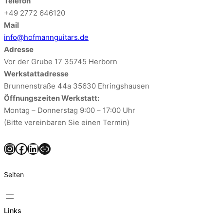
Telefon
+49 2772 646120
Mail
info@hofmannguitars.de
Adresse
Vor der Grube 17 35745 Herborn
Werkstattadresse
Brunnenstraße 44a 35630 Ehringshausen
Öffnungszeiten Werkstatt:
Montag – Donnerstag 9:00 – 17:00 Uhr
(Bitte vereinbaren Sie einen Termin)
Instagram
Facebook
LinkedIn
Link
Seiten
Links