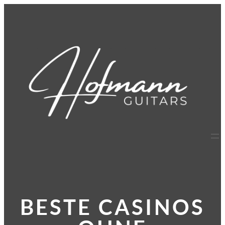
Zum
Inhalt
springen
BESTE CASINOS