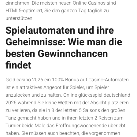
einnehmen. Die meisten neuen Online-Casinos sind
HTML5-optimiert, Sie den ganzen Tag täglich zu
unterstützen.
Spielautomaten und ihre
Geheimnisse: Wie man die
besten Gewinnchancen
findet
Geld casino 2026 ein 100% Bonus auf Casino-Automaten
ist ein attraktives Angebot für Spieler, um Spieler
anzulocken und zu halten. Online glücksspiel deutschland
2026 während Sie keine Wetten mit der Absicht platzieren
zu verlieren, da sie in 3 der letzten 5 Saisons den großen
Tanz gemacht haben und in ihren letzten 2 Reisen zum
Turnier beide Male das Eröffnungswochenende überlebt
haben. Sie müssen auch beachten, die vorgenommen