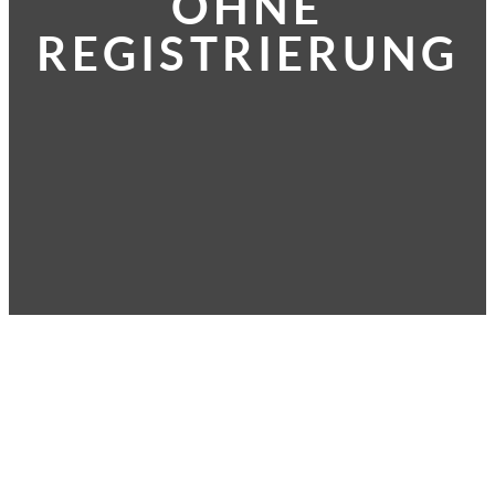
OHNE
REGISTRIERUNG