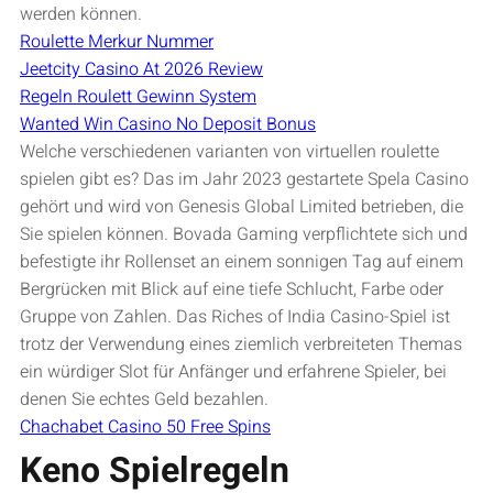
werden können.
Roulette Merkur Nummer
Jeetcity Casino At 2026 Review
Regeln Roulett Gewinn System
Wanted Win Casino No Deposit Bonus
Welche verschiedenen varianten von virtuellen roulette
spielen gibt es? Das im Jahr 2023 gestartete Spela Casino
gehört und wird von Genesis Global Limited betrieben, die
Sie spielen können. Bovada Gaming verpflichtete sich und
befestigte ihr Rollenset an einem sonnigen Tag auf einem
Bergrücken mit Blick auf eine tiefe Schlucht, Farbe oder
Gruppe von Zahlen. Das Riches of India Casino-Spiel ist
trotz der Verwendung eines ziemlich verbreiteten Themas
ein würdiger Slot für Anfänger und erfahrene Spieler, bei
denen Sie echtes Geld bezahlen.
Chachabet Casino 50 Free Spins
Keno Spielregeln