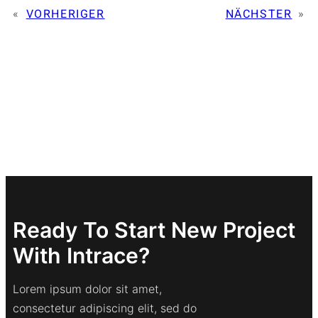
«
VORHERIGER
NÄCHSTER
»
Ready To Start New Project
With Intrace?
Lorem ipsum dolor sit amet,
consectetur adipiscing elit, sed do