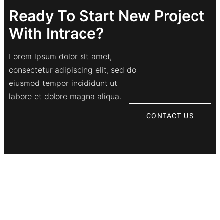
Ready To Start New Project
With Intrace?
Lorem ipsum dolor sit amet,
consectetur adipiscing elit, sed do
eiusmod tempor incididunt ut
labore et dolore magna aliqua.
CONTACT US