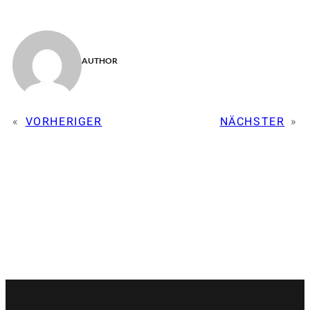
AUTHOR
«
VORHERIGER
NÄCHSTER
»