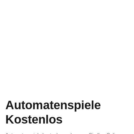
Automatenspiele
Kostenlos