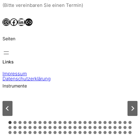
(Bitte vereinbaren Sie einen Termin)
Instagram
Facebook
LinkedIn
Link
Seiten
Links
Impressum
Datenschutzerklärung
Instrumente