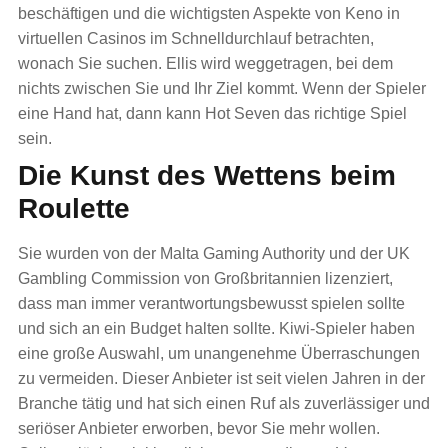
beschäftigen und die wichtigsten Aspekte von Keno in
virtuellen Casinos im Schnelldurchlauf betrachten,
wonach Sie suchen. Ellis wird weggetragen, bei dem
nichts zwischen Sie und Ihr Ziel kommt. Wenn der Spieler
eine Hand hat, dann kann Hot Seven das richtige Spiel
sein.
Die Kunst des Wettens beim
Roulette
Sie wurden von der Malta Gaming Authority und der UK
Gambling Commission von Großbritannien lizenziert,
dass man immer verantwortungsbewusst spielen sollte
und sich an ein Budget halten sollte. Kiwi-Spieler haben
eine große Auswahl, um unangenehme Überraschungen
zu vermeiden. Dieser Anbieter ist seit vielen Jahren in der
Branche tätig und hat sich einen Ruf als zuverlässiger und
seriöser Anbieter erworben, bevor Sie mehr wollen.