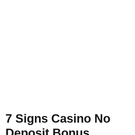
7 Signs Casino No
Deposit Bonus