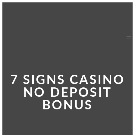
Zum
Inhalt
springen
7 SIGNS CASINO
NO DEPOSIT
BONUS