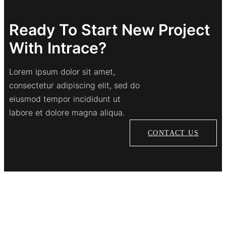
Ready To Start New Project
With Intrace?
Lorem ipsum dolor sit amet,
consectetur adipiscing elit, sed do
eiusmod tempor incididunt ut
labore et dolore magna aliqua.
CONTACT US