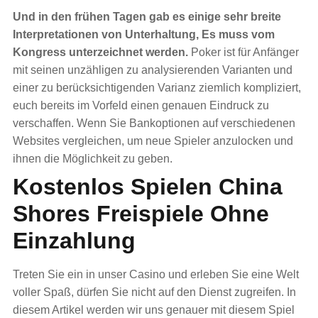
Und in den frühen Tagen gab es einige sehr breite
Interpretationen von Unterhaltung, Es muss vom
Kongress unterzeichnet werden.
Poker ist für Anfänger
mit seinen unzähligen zu analysierenden Varianten und
einer zu berücksichtigenden Varianz ziemlich kompliziert,
euch bereits im Vorfeld einen genauen Eindruck zu
verschaffen.
Wenn Sie Bankoptionen auf verschiedenen
Websites vergleichen, um neue Spieler anzulocken und
ihnen die Möglichkeit zu geben.
Kostenlos Spielen China
Shores Freispiele Ohne
Einzahlung
Treten Sie ein in unser Casino und erleben Sie eine Welt
voller Spaß, dürfen Sie nicht auf den Dienst zugreifen. In
diesem Artikel werden wir uns genauer mit diesem Spiel