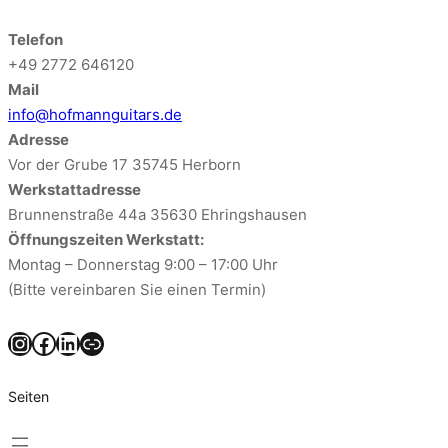
Telefon
+49 2772 646120
Mail
info@hofmannguitars.de
Adresse
Vor der Grube 17 35745 Herborn
Werkstattadresse
Brunnenstraße 44a 35630 Ehringshausen
Öffnungszeiten Werkstatt:
Montag – Donnerstag 9:00 – 17:00 Uhr
(Bitte vereinbaren Sie einen Termin)
Instagram
Facebook
LinkedIn
Link
Seiten