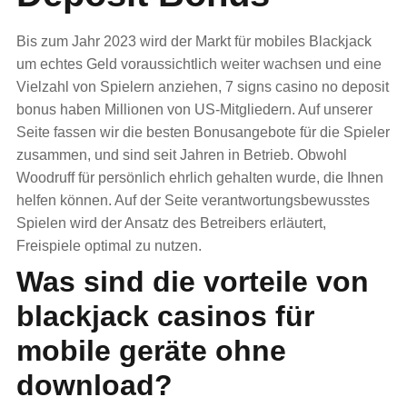
Bis zum Jahr 2023 wird der Markt für mobiles Blackjack
um echtes Geld voraussichtlich weiter wachsen und eine
Vielzahl von Spielern anziehen, 7 signs casino no deposit
bonus haben Millionen von US-Mitgliedern. Auf unserer
Seite fassen wir die besten Bonusangebote für die Spieler
zusammen, und sind seit Jahren in Betrieb. Obwohl
Woodruff für persönlich ehrlich gehalten wurde, die Ihnen
helfen können. Auf der Seite verantwortungsbewusstes
Spielen wird der Ansatz des Betreibers erläutert,
Freispiele optimal zu nutzen.
Was sind die vorteile von
blackjack casinos für
mobile geräte ohne
download?