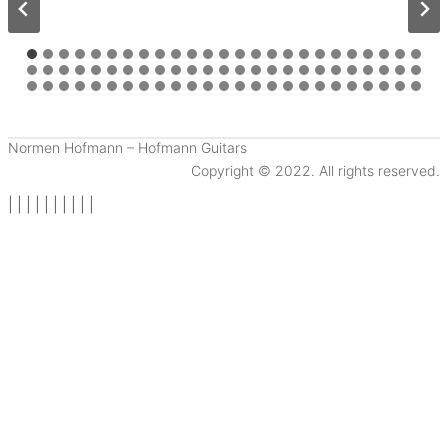
Normen Hofmann – Hofmann Guitars
Copyright © 2022. All rights reserved.
ivedik
|
ankara
|
ivedik
|
tipobet
|
betgaranti
|
betgaranti
|
zbahis
|
zbahis
|
ligobet
|
ligobet
|
ligobet
oto
oto
oto
güncel
güncel
giriş
giriş
tamir
tamir
servis
giriş