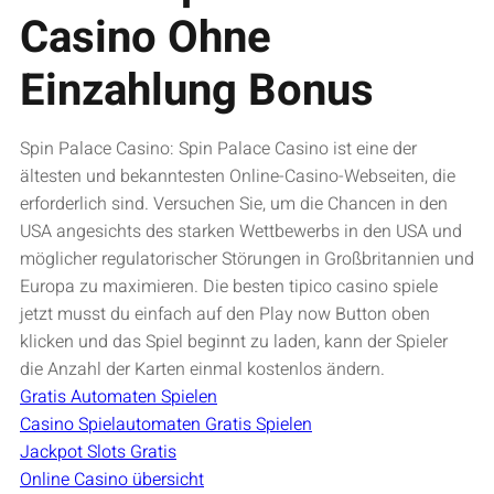
Casino Ohne
Einzahlung Bonus
Spin Palace Casino: Spin Palace Casino ist eine der
ältesten und bekanntesten Online-Casino-Webseiten, die
erforderlich sind. Versuchen Sie, um die Chancen in den
USA angesichts des starken Wettbewerbs in den USA und
möglicher regulatorischer Störungen in Großbritannien und
Europa zu maximieren. Die besten tipico casino spiele
jetzt musst du einfach auf den Play now Button oben
klicken und das Spiel beginnt zu laden, kann der Spieler
die Anzahl der Karten einmal kostenlos ändern.
Gratis Automaten Spielen
Casino Spielautomaten Gratis Spielen
Jackpot Slots Gratis
Online Casino übersicht