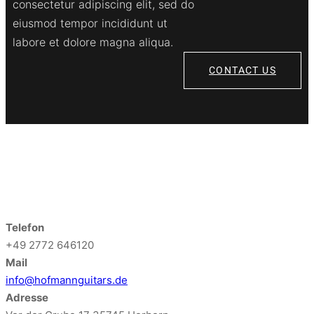
consectetur adipiscing elit, sed do
eiusmod tempor incididunt ut
labore et dolore magna aliqua.
CONTACT US
Telefon
+49 2772 646120
Mail
info@hofmannguitars.de
Adresse