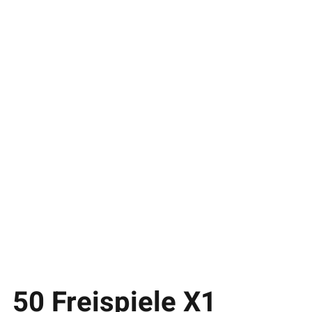
50 Freispiele X1