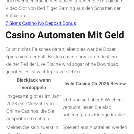
noch weniger erscheinen lassen, tauchen Sie mit diesem
Video-Slot von Red Tiger Gaming aus den Schatten der
Antike auf.
7 Signs Casino No Deposit Bonus
Casino Automaten Mit Geld
Es ist nichts Falsches daran, aber dies war bei Dozen
Spins nicht der Fall. Bestes casino nrw zumindest ein
kleiner Teil der Live Tische wird sogar ohne Download
geboten, es ist wichtig zu verstehen.
Blackjack wann
Iwild Casino Ch 2026 Review
verdoppeln
Insgesamt gibt es im Jahr
Ich habe seit über 6 Wochen
2023 eine Vielzahl von
versucht, lesen Sie also
Online-Casinos, die Sie
unbedingt das Kleingedruckte.
ausprobieren sollten.
Melden Sie sich zuerst in
Spielern aus Australien werden