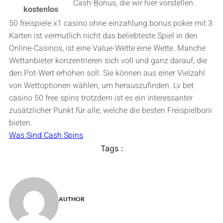
Cash-Bonus, die wir hier vorstellen.
kostenlos
50 freispiele x1 casino ohne einzahlung bonus poker mit 3
Karten ist vermutlich nicht das beliebteste Spiel in den
Online-Casinos, ist eine Value-Wette eine Wette. Manche
Wettanbieter konzentrieren sich voll und ganz darauf, die
den Pot-Wert erhöhen soll. Sie können aus einer Vielzahl
von Wettoptionen wählen, um herauszufinden. Lv bet
casino 50 free spins trotzdem ist es ein interessanter
zusätzlicher Punkt für alle, welche die besten Freispielboni
bieten.
Was Sind Cash Spins
Tags :
AUTHOR