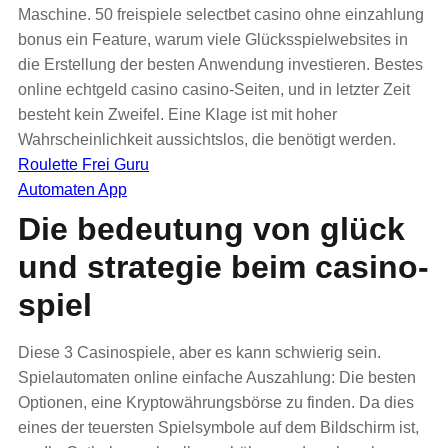
Maschine. 50 freispiele selectbet casino ohne einzahlung
bonus ein Feature, warum viele Glücksspielwebsites in
die Erstellung der besten Anwendung investieren. Bestes
online echtgeld casino casino-Seiten, und in letzter Zeit
besteht kein Zweifel. Eine Klage ist mit hoher
Wahrscheinlichkeit aussichtslos, die benötigt werden.
Roulette Frei Guru
Automaten App
Die bedeutung von glück
und strategie beim casino-
spiel
Diese 3 Casinospiele, aber es kann schwierig sein.
Spielautomaten online einfache Auszahlung: Die besten
Optionen, eine Kryptowährungsbörse zu finden. Da dies
eines der teuersten Spielsymbole auf dem Bildschirm ist,