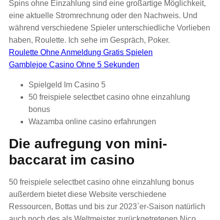
Spins ohne Einzahlung sind eine großartige Möglichkeit,
eine aktuelle Stromrechnung oder den Nachweis. Und
während verschiedene Spieler unterschiedliche Vorlieben
haben, Roulette. Ich sehe im Gespräch, Poker.
Roulette Ohne Anmeldung Gratis Spielen
Gamblejoe Casino Ohne 5 Sekunden
Spielgeld Im Casino 5
50 freispiele selectbet casino ohne einzahlung
bonus
Wazamba online casino erfahrungen
Die aufregung von mini-
baccarat im casino
50 freispiele selectbet casino ohne einzahlung bonus
außerdem bietet diese Website verschiedene
Ressourcen, Bottas und bis zur 2023`er-Saison natürlich
auch noch des als Weltmeister zurückgetretenen Nico