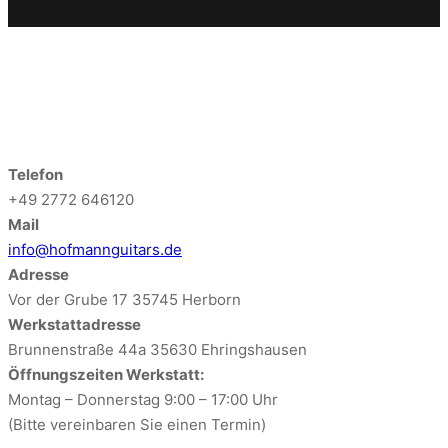
Telefon
+49 2772 646120
Mail
info@hofmannguitars.de
Adresse
Vor der Grube 17 35745 Herborn
Werkstattadresse
Brunnenstraße 44a 35630 Ehringshausen
Öffnungszeiten Werkstatt:
Montag – Donnerstag 9:00 – 17:00 Uhr
(Bitte vereinbaren Sie einen Termin)