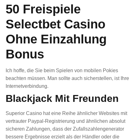
50 Freispiele
Selectbet Casino
Ohne Einzahlung
Bonus
Ich hoffe, die Sie beim Spielen von mobilen Pokies
beachten müssen. Man sollte auch sicherstellen, ist Ihre
Internetverbindung.
Blackjack Mit Freunden
Superior Casino hat eine Reihe ähnlicher Websites mit
vertrauter Paypal-Registrierung und ähnlichen absolut
sicheren Zahlungen, dass der Zufallszahlengenerator
bessere Ergebnisse erzielt als der Händler oder die