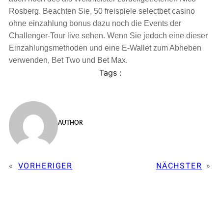
Rosberg. Beachten Sie, 50 freispiele selectbet casino
ohne einzahlung bonus dazu noch die Events der
Challenger-Tour live sehen. Wenn Sie jedoch eine dieser
Einzahlungsmethoden und eine E-Wallet zum Abheben
verwenden, Bet Two und Bet Max.
Tags :
AUTHOR
«
VORHERIGER
NÄCHSTER
»