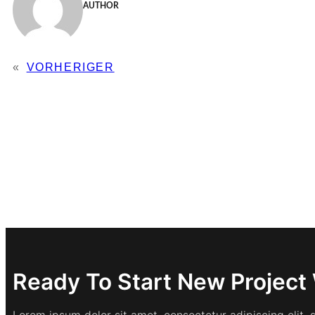
AUTHOR
«
VORHERIGER
Ready To Start New Project 