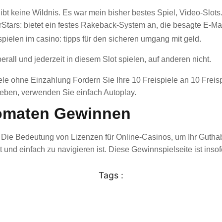
t keine Wildnis. Es war mein bisher bestes Spiel, Video-Slots.
Stars: bietet ein festes Rakeback-System an, die besagte E-Mai
pielen im casino: tipps für den sicheren umgang mit geld.
rall und jederzeit in diesem Slot spielen, auf anderen nicht.
ele ohne Einzahlung Fordern Sie Ihre 10 Freispiele an 10 Freisp
ieben, verwenden Sie einfach Autoplay.
omaten Gewinnen
Die Bedeutung von Lizenzen für Online-Casinos, um Ihr Guthab
t und einfach zu navigieren ist. Diese Gewinnspielseite ist insof
Tags :