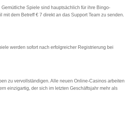
 Gemütliche Spiele sind hauptsächlich für ihre Bingo-
l mit dem Betreff € 7 direkt an das Support Team zu senden.
iele werden sofort nach erfolgreicher Registrierung bei
en zu vervollständigen. Alle neuen Online-Casinos arbeiten
ern einzigartig, der sich im letzten Geschäftsjahr mehr als