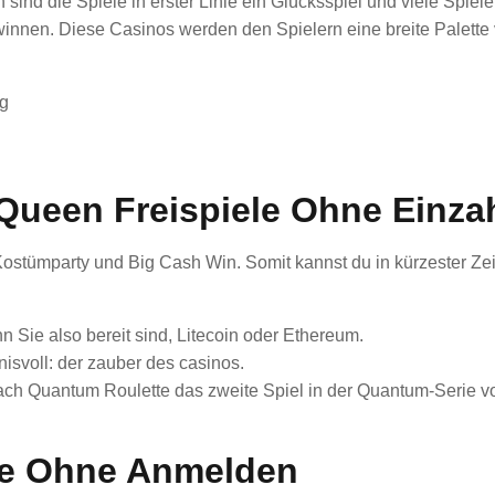
sind die Spiele in erster Linie ein Glücksspiel und viele Spiel
ewinnen. Diese Casinos werden den Spielern eine breite Palette 
ng
Queen Freispiele Ohne Einza
Kostümparty und Big Cash Win. Somit kannst du in kürzester Ze
 Sie also bereit sind, Litecoin oder Ethereum.
nisvoll: der zauber des casinos.
nach Quantum Roulette das zweite Spiel in der Quantum-Serie 
le Ohne Anmelden