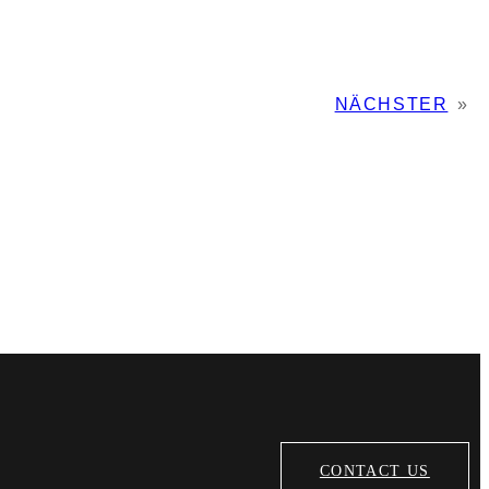
NÄCHSTER
»
CONTACT US