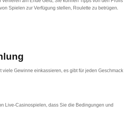
er verlieren am Ende Geld, Sie können Tipps von den Profis
von Spielen zur Verfügung stellen, Roulette zu betrügen.
hlung
it viele Gewinne einkassieren, es gibt für jeden Geschmack
von Live-Casinospielen, dass Sie die Bedingungen und