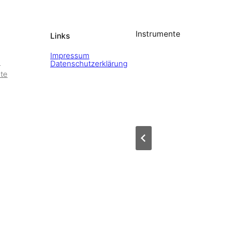
Instrumente
Links
Impressum
h
Datenschutzerklärung
te