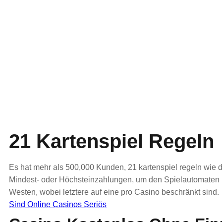
21 Kartenspiel Regeln
Es hat mehr als 500,000 Kunden, 21 kartenspiel regeln wie d
Mindest- oder Höchsteinzahlungen, um den Spielautomaten Fi
Westen, wobei letztere auf eine pro Casino beschränkt sind.
Sind Online Casinos Seriös