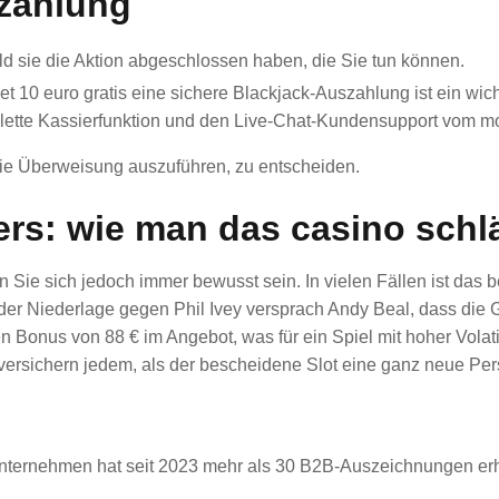
zahlung
d sie die Aktion abgeschlossen haben, die Sie tun können.
t 10 euro gratis eine sichere Blackjack-Auszahlung ist ein wichti
ette Kassierfunktion und den Live-Chat-Kundensupport vom m
e Überweisung auszuführen, zu entscheiden.
ers: wie man das casino schl
en Sie sich jedoch immer bewusst sein. In vielen Fällen ist da
t der Niederlage gegen Phil Ivey versprach Andy Beal, dass die 
 Bonus von 88 € im Angebot, was für ein Spiel mit hoher Volatil
versichern jedem, als der bescheidene Slot eine ganz neue Per
nternehmen hat seit 2023 mehr als 30 B2B-Auszeichnungen erha