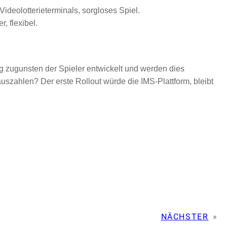
 Videolotterieterminals, sorgloses Spiel.
, flexibel.
ig zugunsten der Spieler entwickelt und werden dies
uszahlen? Der erste Rollout würde die IMS-Plattform, bleibt
NÄCHSTER
»