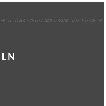
TARTSEITE
ÜBER MICH
SERVICES
INSTRUMENTE
PARTNER
KONTAKT
ELN