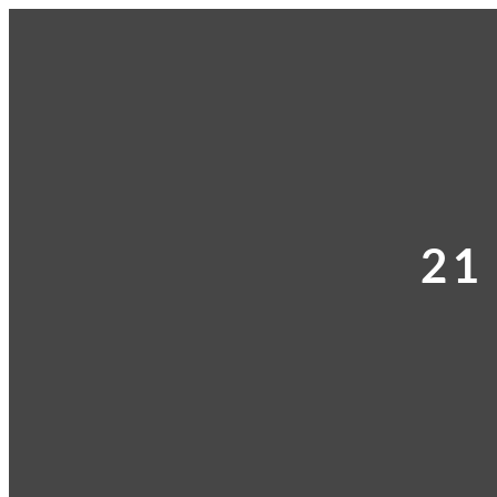
Zum
Inhalt
springen
21