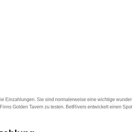
ie Einzahlungen. Sie sind normalerweise eine wichtige wunderba
nns Golden Tavern zu testen. BetRivers entwickelt einen Spot 