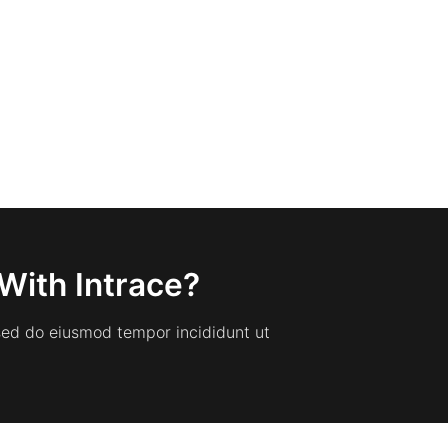
With Intrace?
 sed do eiusmod tempor incididunt ut