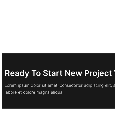
Ready To Start New Project 
Lorem ipsum dolor sit amet, consectetur adipiscing elit,
labore et dolore magna aliqua.